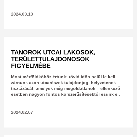
2024.03.13
TANOROK UTCAI LAKOSOK,
TERÜLETTULAJDONOSOK
FIGYELMÉBE
Most mérföldkőhöz értünk: rövid időn belül le kell
zárnunk azon utcarészek tulajdonjogi helyzetének
tisztázását, amelyek még megoldatlanok – ellenkező
esetben nagyon fontos korszerűsítésektől esünk el.
2024.02.07