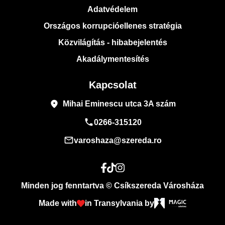
Adatvédelem
Országos korrupcióellenes stratégia
Közvilágítás - hibabejelentés
Akadálymentesítés
Kapcsolat
place
Mihai Eminescu utca 3A szám
phone
0266-315120
mail_outline
varoshaza@szereda.ro
Minden jog fenntartva © Csíkszereda Városháza
Made with
in Transylvania by