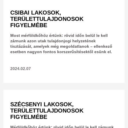
CSIBAI LAKOSOK,
TERÜLETTULAJDONOSOK
FIGYELMÉBE
Most mérföldkőhöz értünk: rövid időn belül le kell
zárnunk azon utak tulajdonjogi helyzetének
tisztázását, amelyek még megoldatlanok – ellenkező
esetben nagyon fontos korszerűsítésektől esünk el.
2024.02.07
SZÉCSENYI LAKOSOK,
TERÜLETTULAJDONOSOK
FIGYELMÉBE
Mérföldkőhöz értünk: rövid időn belül le kell zárnunk