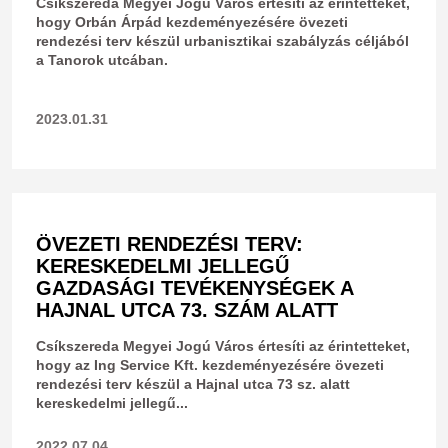
Csíkszereda Megyei Jogú Város értesíti az érintetteket,
hogy Orbán Árpád kezdeményezésére övezeti
rendezési terv készül urbanisztikai szabályzás céljából
a Tanorok utcában.
2023.01.31
ÖVEZETI RENDEZÉSI TERV:
KERESKEDELMI JELLEGŰ
GAZDASÁGI TEVÉKENYSÉGEK A
HAJNAL UTCA 73. SZÁM ALATT
Csíkszereda Megyei Jogú Város értesíti az érintetteket,
hogy az Ing Service Kft. kezdeményezésére övezeti
rendezési terv készül a Hajnal utca 73 sz. alatt
kereskedelmi jellegű...
2022.07.04