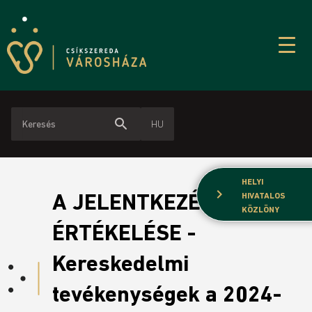
search
HU
HELYI
chevron_right
A JELENTKEZÉSEK
HIVATALOS
KÖZLÖNY
ÉRTÉKELÉSE -
Kereskedelmi
tevékenységek a 2024-