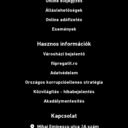
Online előjegyzés
Álláslehetőségek
Online adófizetés
Események
Hasznos információk
Városházi bejelentő
fiipregatit.ro
Adatvédelem
Országos korrupcióellenes stratégia
Közvilágítás - hibabejelentés
Akadálymentesítés
Kapcsolat
place
Mihai Eminescu utca 3A szám