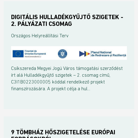
DIGITÁLIS HULLADÉKGYŰJTŐ SZIGETEK -
2. PÁLYÁZATI CSOMAG
Országos Helyreállítási Terv
Csíkszereda Megyei Jogú Város támogatási szerződést
írt alá Hulladékgyűjtő szigetek – 2. csomag című,
C3I1B0223000005 kóddal rendelkező projekt
finanszírozására. A projekt célja a hul...
9 TÖMBHÁZ HŐSZIGETELÉSE EURÓPAI