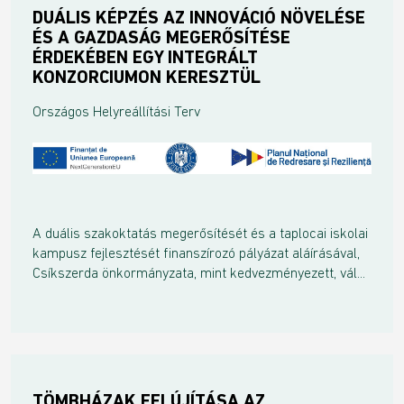
DUÁLIS KÉPZÉS AZ INNOVÁCIÓ NÖVELÉSE
ÉS A GAZDASÁG MEGERŐSÍTÉSE
ÉRDEKÉBEN EGY INTEGRÁLT
KONZORCIUMON KERESZTÜL
Országos Helyreállítási Terv
A duális szakoktatás megerősítését és a taplocai iskolai
kampusz fejlesztését finanszírozó pályázat aláírásával,
Csíkszerda önkormányzata, mint kedvezményezett, vál...
TÖMBHÁZAK FELÚJÍTÁSA AZ