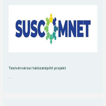
Testvérvárosi hálózatépítő projekt
...