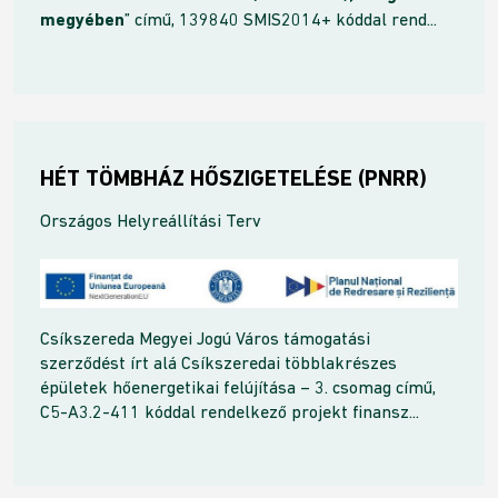
megyében
” című, 139840 SMIS2014+ kóddal rend...
HÉT TÖMBHÁZ HŐSZIGETELÉSE (PNRR)
Országos Helyreállítási Terv
Csíkszereda Megyei Jogú Város támogatási
szerződést írt alá Csíkszeredai többlakrészes
épületek hőenergetikai felújítása – 3. csomag című,
C5-A3.2-411 kóddal rendelkező projekt finansz...