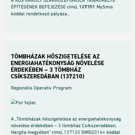
A KÓS KÁROLY SZAKKÖZÉPISKOLA TANMŰHELYE
ÉPÍTÉSÉNEK BEFEJEZÉSE című,
127351
MySmis
kóddal rendelkező pályáza...
TÖMBHÁZAK HŐSZIGETELÉSE AZ
ENERGIAHATÉKONYSÁG NÖVELÉSE
ÉRDEKÉBEN – 3 TÖMBHÁZ
CSÍKSZEREDÁBAN (137210)
Regionális Operatív Program
A „Tömbházak hőszigetelése az energiahatékonyság
növelése érdekében – 3 tömbház Csíkszeredában,
Hargita megyében” című, 137120 SMIS2014+ kóddal