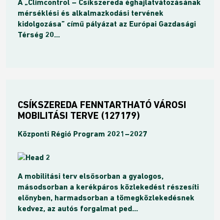
A „Climcontrol – Csíkszereda éghajlatvátozásának
mérséklési és alkalmazkodási tervének
kidolgozása” című pályázat az Európai Gazdasági
Térség 20...
CSÍKSZEREDA FENNTARTHATÓ VÁROSI
MOBILITÁSI TERVE (127179)
Központi Régió Program 2021–2027
A mobilitási terv elsősorban a gyalogos,
másodsorban a kerékpáros közlekedést részesíti
előnyben, harmadsorban a tömegközlekedésnek
kedvez, az autós forgalmat ped...