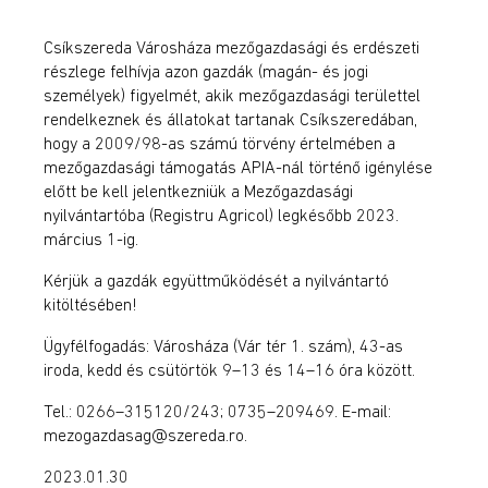
Csíkszereda Városháza mezőgazdasági és erdészeti
részlege felhívja azon gazdák (magán- és jogi
személyek) figyelmét, akik mezőgazdasági területtel
rendelkeznek és állatokat tartanak Csíkszeredában,
hogy a 2009/98-as számú törvény értelmében a
mezőgazdasági támogatás APIA-nál történő igénylése
előtt be kell jelentkezniük a Mezőgazdasági
nyilvántartóba (Registru Agricol) legkésőbb 2023.
március 1-ig.
Kérjük a gazdák együttműködését a nyilvántartó
kitöltésében!
Ügyfélfogadás: Városháza (Vár tér 1. szám), 43-as
iroda, kedd és csütörtök 9–13 és 14­–16 óra között.
Tel.: 0266–315120/243; 0735–209469. E-mail:
mezogazdasag@szereda.ro.
2023.01.30