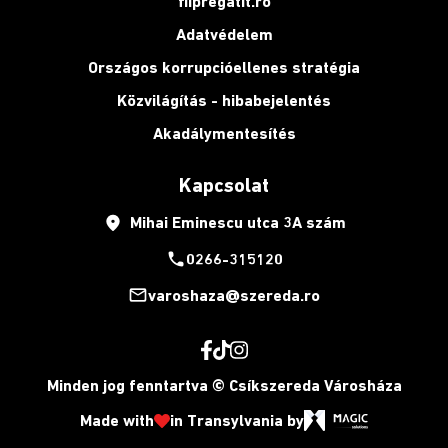
fiipregatit.ro
Adatvédelem
Országos korrupcióellenes stratégia
Közvilágítás - hibabejelentés
Akadálymentesítés
Kapcsolat
place
Mihai Eminescu utca 3A szám
phone
0266-315120
mail_outline
varoshaza@szereda.ro
Minden jog fenntartva © Csíkszereda Városháza
Made with
in Transylvania by