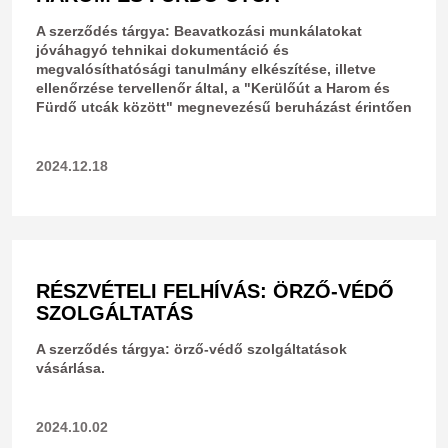
A szerződés tárgya: Beavatkozási munkálatokat
jóváhagyó tehnikai dokumentáció és
megvalósíthatósági tanulmány elkészítése, illetve
ellenőrzése tervellenőr által, a "Kerülőút a Harom és
Fürdő utcák között" megnevezésű beruházást érintően
2024.12.18
RÉSZVÉTELI FELHÍVÁS: ÖRZŐ-VÉDŐ
SZOLGÁLTATÁS
A szerződés tárgya: örző-védő szolgáltatások
vásárlása.
2024.10.02