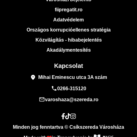
fiipregatit.ro
Adatvédelem
Országos korrupcióellenes stratégia
Közvilágítás - hibabejelentés
Akadálymentesítés
Kapcsolat
place
Mihai Eminescu utca 3A szám
phone
0266-315120
mail_outline
varoshaza@szereda.ro
Minden jog fenntartva © Csíkszereda Városháza