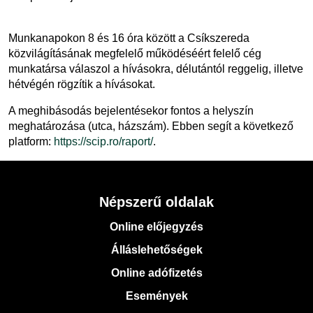
Munkanapokon 8 és 16 óra között a Csíkszereda
közvilágításának megfelelő működéséért felelő cég
munkatársa válaszol a hívásokra, délutántól reggelig, illetve
hétvégén rögzítik a hívásokat.
A meghibásodás bejelentésekor fontos a helyszín
meghatározása (utca, házszám). Ebben segít a következő
platform:
https://scip.ro/raport/
.
Népszerű oldalak
Online előjegyzés
Álláslehetőségek
Online adófizetés
Események