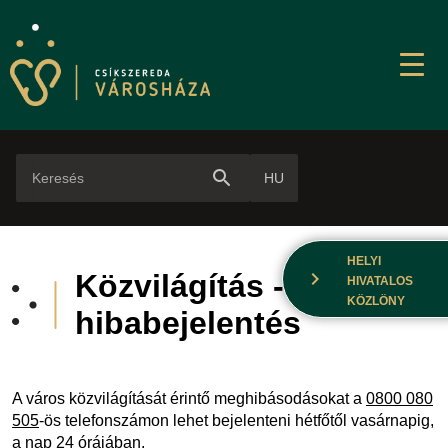
search
HU
HELYI
chevron_right
Közvilágítás -
HIVATALOS
KÖZLÖNY
hibabejelentés
A város közvilágítását érintő meghibásodásokat a
0800 080
505
-ös telefonszámon lehet bejelenteni hétfőtől vasárnapig,
a nap 24 órájában.