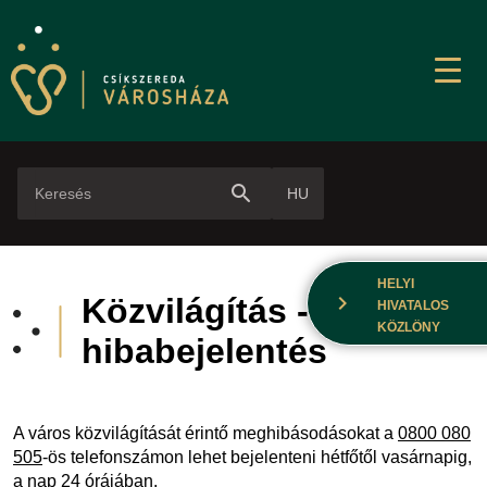
search
HU
HELYI
chevron_right
Közvilágítás -
HIVATALOS
KÖZLÖNY
hibabejelentés
A város közvilágítását érintő meghibásodásokat a
0800 080
505
-ös telefonszámon lehet bejelenteni hétfőtől vasárnapig,
a nap 24 órájában.