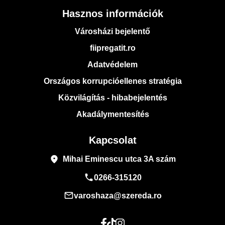
Hasznos információk
Városházi bejelentő
fiipregatit.ro
Adatvédelem
Országos korrupcióellenes stratégia
Közvilágítás - hibabejelentés
Akadálymentesítés
Kapcsolat
place
Mihai Eminescu utca 3A szám
phone
0266-315120
mail_outline
varoshaza@szereda.ro