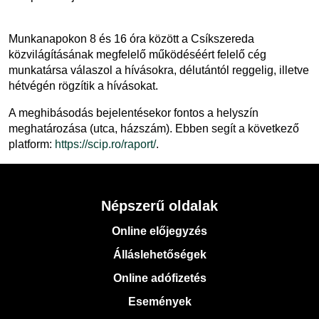
Munkanapokon 8 és 16 óra között a Csíkszereda
közvilágításának megfelelő működéséért felelő cég
munkatársa válaszol a hívásokra, délutántól reggelig, illetve
hétvégén rögzítik a hívásokat.
A meghibásodás bejelentésekor fontos a helyszín
meghatározása (utca, házszám). Ebben segít a következő
platform:
https://scip.ro/raport/
.
Népszerű oldalak
Online előjegyzés
Álláslehetőségek
Online adófizetés
Események