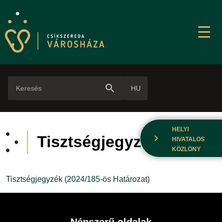
search
HU
HELYI
chevron_right
Tisztségjegyzék
HIVATALOS
KÖZLÖNY
Tisztségjegyzék (2024/185-ös Határozat)