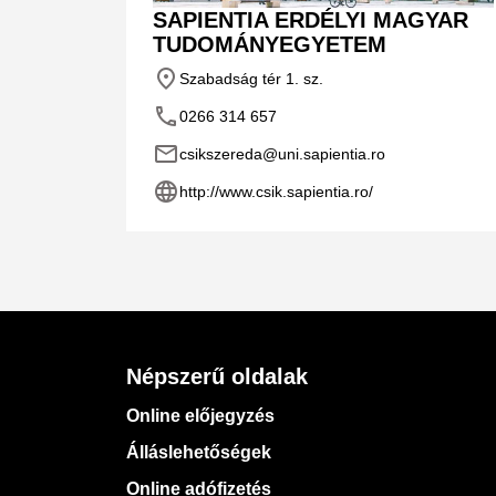
SAPIENTIA ERDÉLYI MAGYAR
TUDOMÁNYEGYETEM
place
Szabadság tér 1. sz.
phone
0266 314 657
email
csikszereda@uni.sapientia.ro
language
http://www.csik.sapientia.ro/
Népszerű oldalak
Online előjegyzés
Álláslehetőségek
Online adófizetés