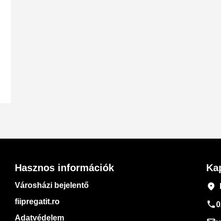
Hasznos információk
Ka
Városházi bejelentő
place
fiipregatit.ro
phone
0
Adatvédelem