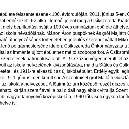
ülete felszentelésének 100. évfordulóján, 2011. június 5-én,
 emlékezett. Ez alka - lomból jelent meg a Csíkszereda Kiadóh
mely bepillantást nyújt a 100 éves gimnázium épülete áthelyez
 az iskola névadójának, Márton Áron püspöknek és gróf Majláth 
ló áthelyezésének történetében jelentős szerepet vállalt Mikó B
 Jenő polgármestersége idején. Csíkszereda Önkormányzata a 10
által az immár felújított épülethez méltó szoborparkot. A Csíks
s szerzetesek patronátusa alatt. A 19. század végén merült fel 
ult az iskola helyzetének kivizsgálására, majd a Státus és Cs
tétel, és 1911-re elkészült az új iskolaépület, Erdély egyik l
 1911. június 5-én került sor. A szentmisét gróf Majláth Gusztá
ta az iskola áthelyezését. A főgimnázium középső részét díszes 
ó, karján szent fiával, a bal oldali nagy ablak vitrailja Szent Is
b magyar tannyelvű középiskolája, 1990-től viseli egykori tanít
elye is.