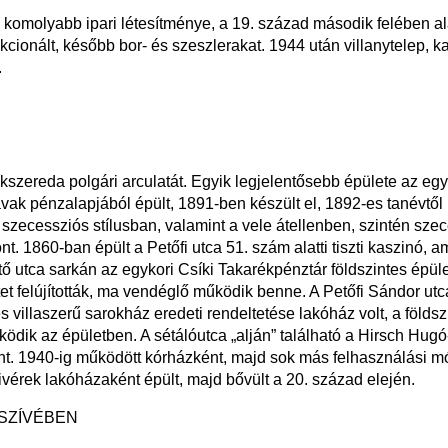
 komolyabb ipari létesítménye, a 19. század második felében ala
nkcionált, később bor- és szeszlerakat. 1944 után villanytelep, 
.
íkszereda polgári arculatát. Egyik legjelentősebb épülete az eg
ak pénzalapjából épült, 1891-ben készült el, 1892-es tanévtől m
szecessziós stílusban, valamint a vele átellenben, szintén szec
t. 1860-ban épült a Petőfi utca 51. szám alatti tiszti kaszinó
ő utca sarkán az egykori Csíki Takarékpénztár földszintes épü
etet felújították, ma vendéglő működik benne. A Petőfi Sándor ut
 villaszerű sarokház eredeti rendeltetése lakóház volt, a földszi
k az épületben. A sétálóutca „alján” található a Hirsch Hugó-f
. 1940-ig működött kórházként, majd sok más felhasználási mó
ivérek lakóházaként épült, majd bővült a 20. század elején.
SZÍVÉBEN