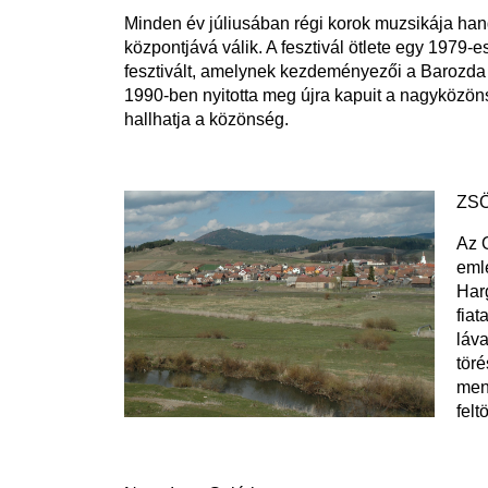
Minden év júliusában régi korok muzsikája hang
központjává válik. A fesztivál ötlete egy 197
fesztivált, amelynek kezdeményezői a Barozda 
1990-ben nyitotta meg újra kapuit a nagyközöns
hallhatja a közönség.
ZS
Az 
emle
Har
fiat
láva
töré
men
felt