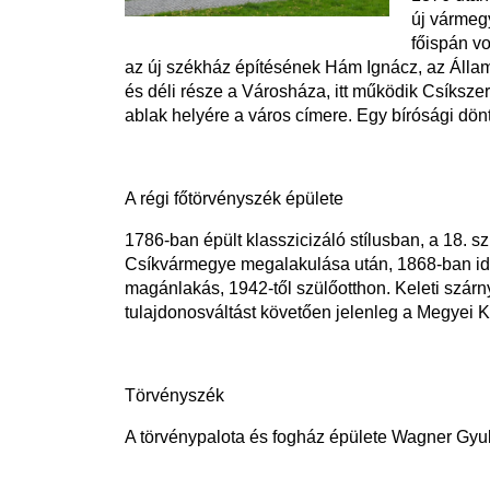
új vármeg
főispán v
az új székház építésének Hám Ignácz, az Államé
és déli része a Városháza, itt működik Csíkszer
ablak helyére a város címere. Egy bírósági dönt
A régi főtörvényszék épülete
1786-ban épült klasszicizáló stílusban, a 18. sz.
Csíkvármegye megalakulása után, 1868-ban ide 
magánlakás, 1942-től szülőotthon. Keleti szárn
tulajdonosváltást követően jelenleg a Megyei 
Törvényszék
A törvénypalota és fogház épülete Wagner Gyula