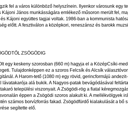
zik fel a város különböző helyszínein. Ilyenkor városunk egy te
9-es Kájoni János munkásságára emlékező műsoron merült fel, ma
és Kájoni együttes tagjai voltak. 1986-ban a kommunista hatósá
ég előtt. A fesztiválon a középkori, reneszánsz és barokk muzs
ÖGÖDTŐL ZSÖGÖDIG
Olt egy keskeny szorosban (660 m) hagyja el a KözépCsíki-med
geti. Tulajdonképpen ez a szoros Felcsík és Alcsík választóvon
gitánál. A Harom-tető (1080 m) egy rövid, gerincformájú andezi
al lávatakarója alá bukik. A Nagyos-patak bevágódásával feltárta 
takaró települési viszonyait. A Zsögödi-rög a fiatal kéregmozgá
svonalán éppen a Zsögödi szoros alakult ki. A mellékvölgyek irány
tén számos borvízforrás fakad. Zsögödfürdő kialakulását a bő 
örése segítette elő.