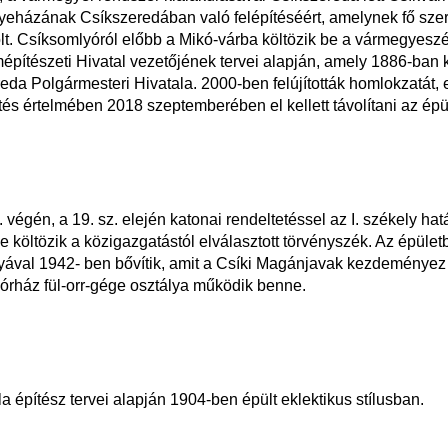
yeházának Csíkszeredában való felépítéséért, amelynek fő szer
olt. Csíksomlyóról előbb a Mikó-várba költözik be a vármegyesz
pítészeti Hivatal vezetőjének tervei alapján, amely 1886-ban k
eda Polgármesteri Hivatala. 2000-ben felújították homlokzatát, e
és értelmében 2018 szeptemberében el kellett távolítani az épül
 végén, a 19. sz. elején katonai rendeltetéssel az I. székely hat
költözik a közigazgatástól elválasztott törvényszék. Az épüle
yával 1942- ben bővítik, amit a Csíki Magánjavak kezdeményez 
Kórház fül-orr-gége osztálya működik benne.
 építész tervei alapján 1904-ben épült eklektikus stílusban.