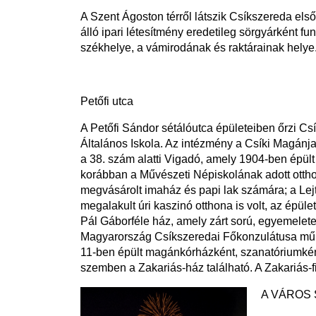
A Szent Ágoston térről látszik Csíkszereda első
álló ipari létesítmény eredetileg sörgyárként fu
székhelye, a vámirodának és raktárainak helye
Petőfi utca
A Petőfi Sándor sétálóutca épületeiben őrzi Cs
Általános Iskola. Az intézmény a Csíki Magánjav
a 38. szám alatti Vigadó, amely 1904-ben épült 
korábban a Művészeti Népiskolának adott otthon
megvásárolt imaház és papi lak számára; a Lejt
megalakult úri kaszinó otthona is volt, az épül
Pál Gáborféle ház, amely zárt sorú, egyemeletes
Magyarország Csíkszeredai Főkonzulátusa működi
11-ben épült magánkórházként, szanatóriumként
szemben a Zakariás-ház található. A Zakariás-f
A VÁROS 