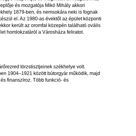
eplője és mozgatója Mikó Mihály akkori
ékhely 1879-ben, és nemsokára neki is fognak
észül el. Az 1980-as évektől az épület központi
kkor került az oromfal közepén található ovális
et homlokzatáról a Városháza feliratot.
árőrezred törzstisztjeinek székhelye volt.
tben 1904–1921 között bútorgyár működik, majd
és finanszíroz. Több funkció- és