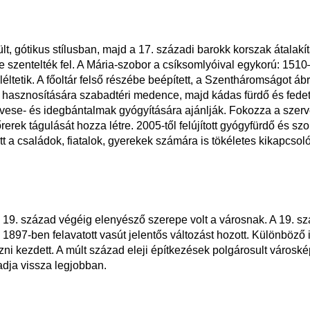
 gótikus stílusban, majd a 17. századi barokk korszak átalakítá
re szentelték fel. A Mária-szobor a csíksomlyóival egykorú: 1510
ltetik. A főoltár felső részébe beépített, a Szentháromságot ábr
asznosítására szabadtéri medence, majd kádas fürdő és fedett
vese- és idegbántalmak gyógyítására ajánlják. Fokozza a szerve
őrerek tágulását hozza létre. 2005-től felújított gyógyfürdő és s
a családok, fiatalok, gyerekek számára is tökéletes kikapcsolód
 19. század végéig elenyésző szerepe volt a városnak. A 19. s
897-ben felavatott vasút jelentős változást hozott. Különböző 
i kezdett. A múlt század eleji építkezések polgárosult városkép
adja vissza legjobban.