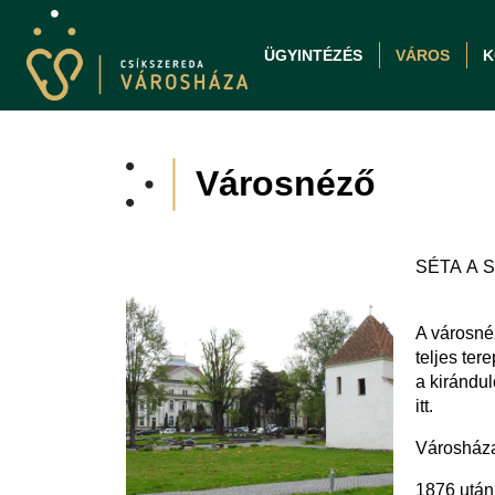
ÜGYINTÉZÉS
VÁROS
K
Városnéző
SÉTA A 
A városnéz
teljes ter
a kirándul
itt.
Városház
1876 után