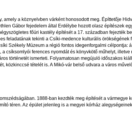
y, amely a köznyelvben várként honosodott meg. Építtetője Hid
ethlen Gábor fejedelem által Erdélybe hozott olasz építészek e
négyszögletes főúri kastély építését a 17. században fejezték be.
 feladatának tekinti a Csíki-medence kulturális örökségének fe
íki Székely Múzeum a régió fontos idegenforgalmi célpontja: ál
 a csíksomlyói ferences nyomdát és könyvkötő műhelyt, illetve r
 város történetét ismerteti. Folyamatosan megújuló időszakos kiál
t, közkinccsé tételét is. A Mikó-vár belső udvara a város művel
zomszédságában. 1888-ban kezdték meg építését a vármegye köz
tó téren. Az épület jelenleg is a megyei kórház alegységeinek