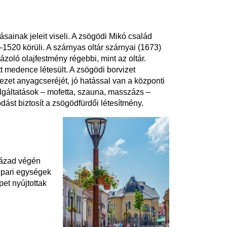
sainak jeleit viseli. A zsögödi Mikó család
–1520 körüli. A szárnyas oltár szárnyai (1673)
ázoló olajfestmény régebbi, mint az oltár.
 medence létesült. A zsögödi borvizet
zet anyagcseréjét, jó hatással van a központi
zolgáltatások – mofetta, szauna, masszázs –
ást biztosít a zsögödfürdői létesítmény.
zázad végén
ipari egységek
et nyújtottak