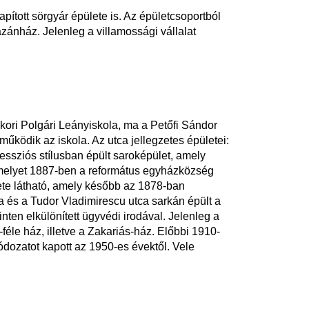
pított sörgyár épülete is. Az épületcsoportból
kazánház. Jelenleg a villamossági vállalat
ykori Polgári Leányiskola, ma a Petőfi Sándor
űködik az iskola. Az utca jellegzetes épületei:
essziós stílusban épült saroképület, amely
, amelyet 1887-ben a református egyházközség
lete látható, amely később az 1878-ban
ca és a Tudor Vladimirescu utca sarkán épült a
nten elkülönített ügyvédi irodával. Jelenleg a
éle ház, illetve a Zakariás-ház. Előbbi 1910-
dozatot kapott az 1950-es évektől. Vele