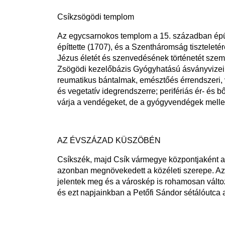
Csíkzsögödi templom
Az egycsarnokos templom a 15. században épült,
építtette (1707), és a Szentháromság tiszteleté
Jézus életét és szenvedésének történetét szemlé
Zsögödi kezelőbázis Gyógyhatású ásványvizei h
reumatikus bántalmak, emésztőés érrendszeri, 
és vegetatív idegrendszerre; perifériás ér- és b
várja a vendégeket, de a gyógyvendégek mellett 
AZ ÉVSZÁZAD KÜSZÖBÉN
Csíkszék, majd Csík vármegye központjaként a
azonban megnövekedett a közéleti szerepe. Az 1
jelentek meg és a városkép is rohamosan változn
és ezt napjainkban a Petőfi Sándor sétálóutca 