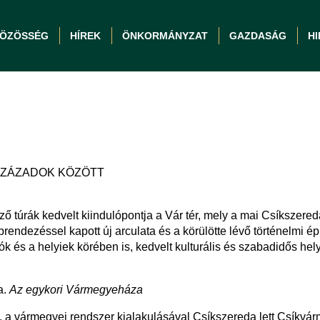
ÖZÖSSÉG
HÍREK
ÖNKORMÁNYZAT
GAZDASÁG
H
SZÁZADOK KÖZÖTT
ő túrák kedvelt kiindulópontja a Vár tér, mely a mai Csíkszereda
eprendezéssel kapott új arculata és a körülötte lévő történelmi
ók és a helyiek körében is, kedvelt kulturális és szabadidős hel
a.
Az egykori Vármegyeháza
, a vármegyei rendszer kialakulásával Csíkszereda lett Csíkvá