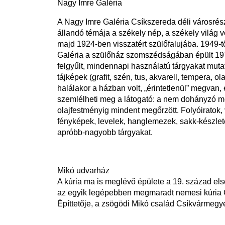
Nagy Imre Galéria
A Nagy Imre Galéria Csíkszereda déli városrés
állandó témája a székely nép, a székely világ 
majd 1924-ben visszatért szülőfalujába. 1949-t
Galéria a szülőház szomszédságában épült 1973-
felgyűlt, mindennapi használatú tárgyakat mutatj
tájképek (grafit, szén, tus, akvarell, tempera, o
halálakor a házban volt, „érintetlenül” megvan,
szemlélheti meg a látogató: a nem dohányzó me
olajfestményig mindent megőrzött. Folyóiratok,
fényképek, levelek, hanglemezek, sakk-készlete
apróbb-nagyobb tárgyakat.
Mikó udvarház
A kúria ma is meglévő épülete a 19. század első
az egyik legépebben megmaradt nemesi kúria Cs
Építtetője, a zsögödi Mikó család Csíkvármegy