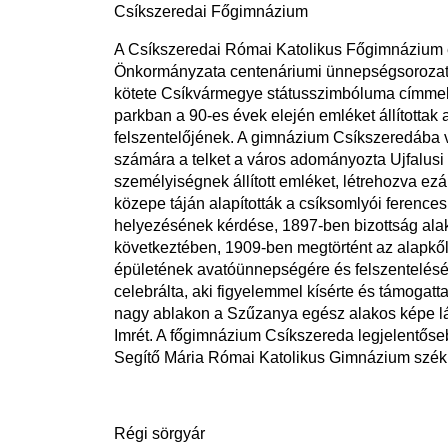
Csíkszeredai Főgimnázium
A Csíkszeredai Római Katolikus Főgimnázium ép
Önkormányzata centenáriumi ünnepségsorozattal
kötete Csíkvármegye státusszimbóluma címmel, 
parkban a 90-es évek elején emléket állítottak
felszentelőjének. A gimnázium Csíkszeredába va
számára a telket a város adományozta Ujfalusi
személyiségnek állított emléket, létrehozva ez
közepe táján alapították a csíksomlyói ference
helyezésének kérdése, 1897-ben bizottság alak
következtében, 1909-ben megtörtént az alapkőle
épületének avatóünnepségére és felszentelésére
celebrálta, aki figyelemmel kísérte és támogat
nagy ablakon a Szűzanya egész alakos képe láthat
Imrét. A főgimnázium Csíkszereda legjelentőseb
Segítő Mária Római Katolikus Gimnázium székh
Régi sörgyár