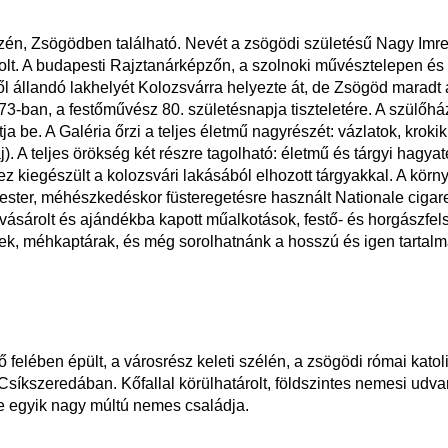
zén, Zsögödben található. Nevét a zsögödi születésű Nagy Imr
volt. A budapesti Rajztanárképzőn, a szolnoki művésztelepen é
ől állandó lakhelyét Kolozsvárra helyezte át, de Zsögöd maradt 
ban, a festőművész 80. születésnapja tiszteletére. A szülőház 
a be. A Galéria őrzi a teljes életmű nagyrészét: vázlatok, kroki
laj). A teljes örökség két részre tagolható: életmű és tárgyi hagy
 ez kiegészült a kolozsvári lakásából elhozott tárgyakkal. A kör
ster, méhészkedéskor füsteregetésre használt Nationale cigare
 vásárolt és ajándékba kapott műalkotások, festő- és horgászfel
k, méhkaptárak, és még sorolhatnánk a hosszú és igen tartalmas
 felében épült, a városrész keleti szélén, a zsögödi római kato
íkszeredában. Kőfallal körülhatárolt, földszintes nemesi udva
e egyik nagy múltú nemes családja.