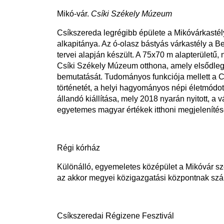
Mikó-vár.
Csíki Székely Múzeum
Csíkszereda legrégibb épülete a Mikóvárkastél
alkapitánya. Az ó-olasz bástyás várkastély a B
tervei alapján készült. A 75x70 m alapterületű, 
Csíki Székely Múzeum otthona, amely elsődleges
bemutatását. Tudományos funkciója mellett a Cs
történetét, a helyi hagyományos népi életmódot,
állandó kiállítása, mely 2018 nyarán nyitott, a
egyetemes magyar értékek itthoni megjelenítésé
Régi kórház
Különálló, egyemeletes középület a Mikóvár s
az akkor megyei közigazgatási központnak számí
Csíkszeredai Régizene Fesztivál