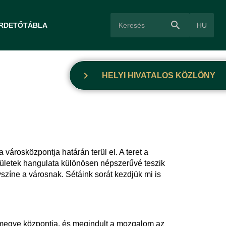
search
HU
IRDETŐTÁBLA
chevron_right
HELYI HIVATALOS KÖZLÖNY
 városközpontja határán terül el. A teret a
 épületek hangulata különösen népszerűvé teszik
yszíne a városnak. Sétáink sorát kezdjük mi is
rmegye központja, és megindult a mozgalom az