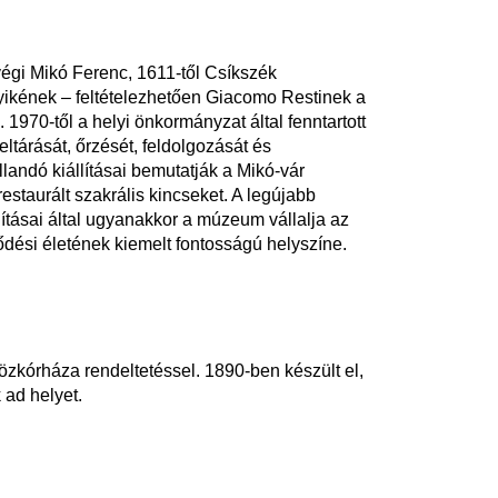
végi Mikó Ferenc, 1611-től Csíkszék
gyikének – feltételezhetően Giacomo Restinek a
 1970-től a helyi önkormányzat által fenntartott
ltárását, őrzését, feldolgozását és
landó kiállításai bemutatják a Mikó-vár
estaurált szakrális kincseket. A legújabb
lításai által ugyanakkor a múzeum vállalja az
ődési életének kiemelt fontosságú helyszíne.
kórháza rendeltetéssel. 1890-ben készült el,
 ad helyet.