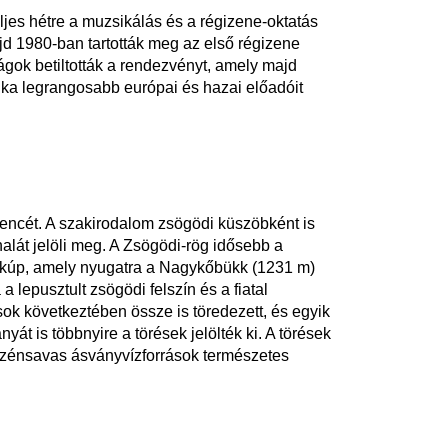
ljes hétre a muzsikálás és a régizene-oktatás
jd 1980-ban tartották meg az első régizene
gok betiltották a rendezvényt, amely majd
ika legrangosabb európai és hazai előadóit
encét. A szakirodalom zsögödi küszöbként is
alát jelöli meg. A Zsögödi-rög idősebb a
t-kúp, amely nyugatra a Nagykőbükk (1231 m)
a lepusztult zsögödi felszín és a fiatal
sok következtében össze is töredezett, és egyik
át is többnyire a törések jelölték ki. A törések
szénsavas ásványvízforrások természetes