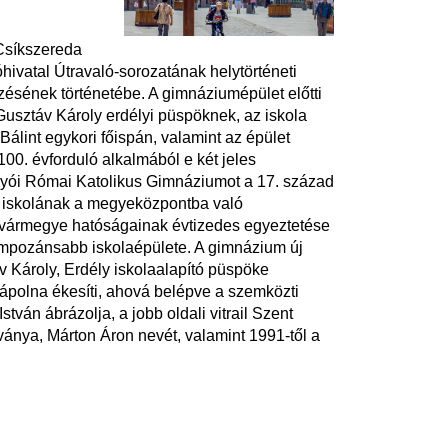
 Csíkszereda
ivatal Útravaló-sorozatának helytörténeti
ésének történetébe. A gimnáziumépület előtti
Gusztáv Károly erdélyi püspöknek, az iskola
álint egykori főispán, valamint az épület
0. évforduló alkalmából e két jeles
omlyói Római Katolikus Gimnáziumot a 17. század
az iskolának a megyeközpontba való
íkvármegye hatóságainak évtizedes egyeztetése
egimpozánsabb iskolaépülete. A gimnázium új
v Károly, Erdély iskolaalapító püspöke
kápolna ékesíti, ahová belépve a szemközti
tván ábrázolja, a jobb oldali vitrail Szent
ványa, Márton Áron nevét, valamint 1991-től a