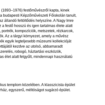
e (1893–1976) festőművészről kapta, kinek
s a budapesti Képzőművészeti Főiskolán tanult,
az állandó feltöltődés helyszíne. A Nagy Imre
a festő hosszú és igen tartalmas élete alatt
k, portrék, kompozíciók, metszetek, rézkarcok,
aték. Az a tárgyi környezet, amely a művész
nyék egyik legteljesebb múzeumi kollekcióját
ttájától kezdve az utolsó, abbamaradt
szerelés, robogó, háztartási eszközök,
 élet alatt felgyűlt, mindennapi használatú
likus templom közelében. A klasszicista épület
rház, egyszerű, méltóságot sugárzó épület.