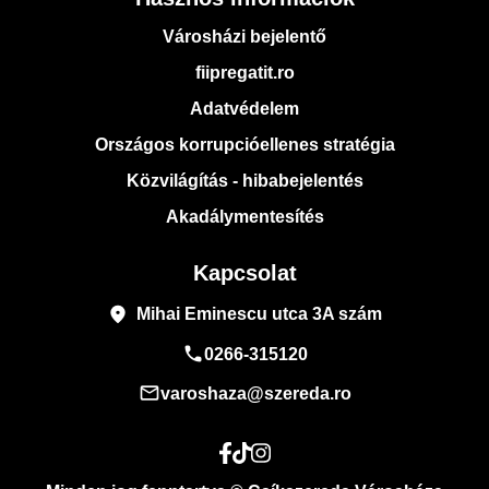
Városházi bejelentő
fiipregatit.ro
Adatvédelem
Országos korrupcióellenes stratégia
Közvilágítás - hibabejelentés
Akadálymentesítés
Kapcsolat
place
Mihai Eminescu utca 3A szám
phone
0266-315120
mail_outline
varoshaza@szereda.ro