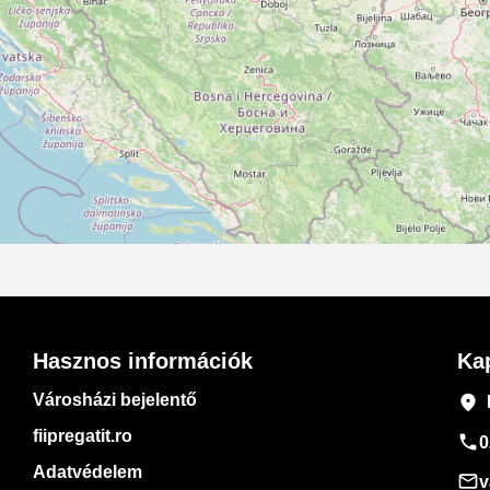
Hasznos információk
Ka
Városházi bejelentő
place
fiipregatit.ro
phone
0
Adatvédelem
mail_outline
v