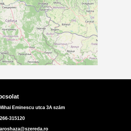
pcsolat
Mihai Eminescu utca 3A szám
266-315120
aroshaza@szereda.ro