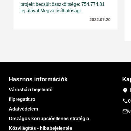
projekt becsült összköltsége: 754.774,81
lej áfával Megvalósíthatósági...
2022.07.20
Hasznos információk
Ka
Városházi bejelentő
place
fiipregatit.ro
phone
0
Adatvédelem
mail_outline
v
Országos korrupcióellenes stratégia
Közvilágítás - hibabejelentés