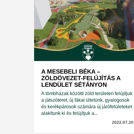
A MESEBELI BÉKA –
ZÖLDÖVEZET-FELÚJÍTÁS A
LENDÜLET SÉTÁNYON
A tömbházak közötti zöld területen felújítjuk
a játszóteret, új fákat ültetünk, gyalogosok
és kerékpárosok számára új járófelületeket
alakítunk ki és felújítjuk a...
2022.07.20