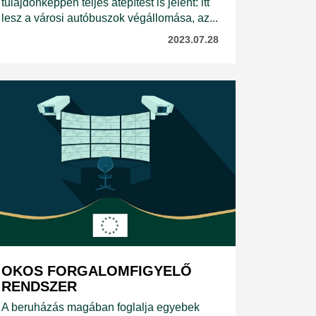
tulajdonképpen teljes átépítést is jelent: itt
lesz a városi autóbuszok végállomása, az...
2023.07.28
OKOS FORGALOMFIGYELŐ
RENDSZER
A beruházás magában foglalja egyebek