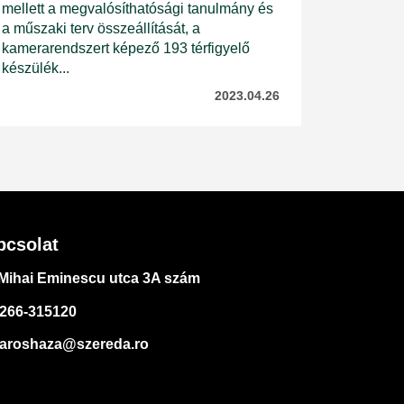
mellett a megvalósíthatósági tanulmány és
a műszaki terv összeállítását, a
kamerarendszert képező 193 térfigyelő
készülék...
2023.04.26
pcsolat
Mihai Eminescu utca 3A szám
266-315120
aroshaza@szereda.ro