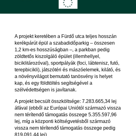
A projekt keretében a Fürdő utca teljes hosszán
kerékpárút épül a szabadidőparkig – összesen
1,2 km-es hosszúságban –, a parkban pedig
zöldtetős kiszolgáló épület (illemhellyel,
biciklitározóval), sportpályák (foci, lábtenisz, futó,
terepbicikli), játszótéri és mászóelemek, kilátó, és
a növényvilágot bemutató tanösvény is helyet
kap, és egy földtöltés segítségével a
szélvédettségen is javítanak.
A projekt becsült összköltsége: 7.283.665,34 lej
áfával (ebből az Európai Uniótól származó vissza
nem térítendő támogatás összege 5.355.597,96
lej, míg a központi költségvetésből származó
vissza nem térítendő támogatás összege pedig
819.091,44 lej)