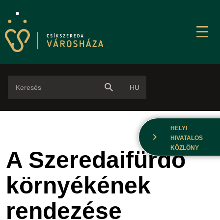
search
HU
HELYI
chevron_right
HIVATALOS
KÖZLÖNY
​A Szeredaifürdő
környékének
rendezése