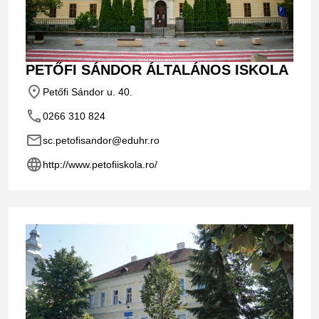
PETŐFI SÁNDOR ÁLTALÁNOS ISKOLA
place
Petőfi Sándor u. 40.
phone
0266 310 824
email
sc.petofisandor@eduhr.ro
language
http://www.petofiiskola.ro/