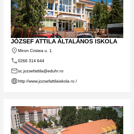
JÓZSEF ATTILA ÁLTALÁNOS ISKOLA
place
Miron Cristea u. 1.
phone
0266 314 644
email
sc.jozsefattila@eduhr.ro
language
http://www.jozsefattilaiskola.ro /