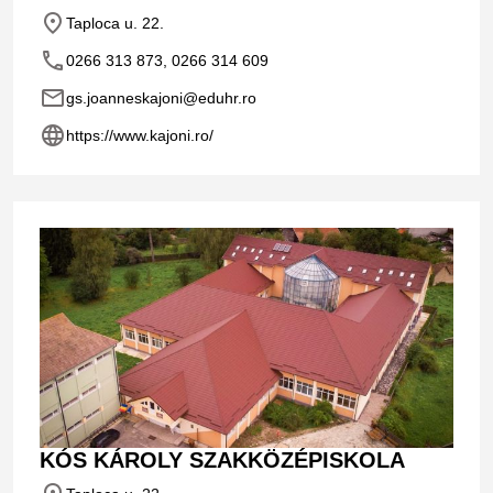
place
Taploca u. 22.
phone
0266 313 873, 0266 314 609
email
gs.joanneskajoni@eduhr.ro
language
https://www.kajoni.ro/
KÓS KÁROLY SZAKKÖZÉPISKOLA