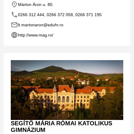
place
Márton Áron u. 80.
phone
0266 312 444, 0266 372 058, 0266 371 195
email
lt.martonaron@eduhr.ro
language
http://www.mag.ro/
SEGÍTŐ MÁRIA RÓMAI KATOLIKUS
GIMNÁZIUM