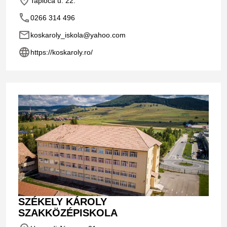
place
Taploca u. 22.
phone
0266 314 496
email
koskaroly_iskola@yahoo.com
language
https://koskaroly.ro/
SZÉKELY KÁROLY
SZAKKÖZÉPISKOLA