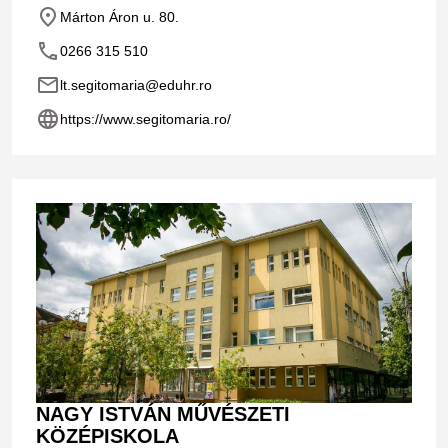
place
Márton Áron u. 80.
phone
0266 315 510
email
lt.segitomaria@eduhr.ro
language
https://www.segitomaria.ro/
NAGY ISTVÁN MŰVÉSZETI
KÖZÉPISKOLA