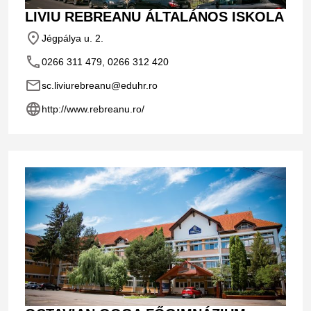
LIVIU REBREANU ÁLTALÁNOS ISKOLA
place
Jégpálya u. 2.
phone
0266 311 479, 0266 312 420
email
sc.liviurebreanu@eduhr.ro
language
http://www.rebreanu.ro/