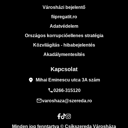
Városházi bejelentő
fiipregatit.ro
Adatvédelem
Országos korrupcióellenes stratégia
Közvilágítás - hibabejelentés
Akadálymentesítés
Kapcsolat
place
Mihai Eminescu utca 3A szám
phone
0266-315120
mail_outline
varoshaza@szereda.ro
Minden jog fenntartva © Csíkszereda Városháza