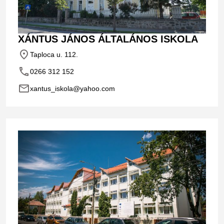
XÁNTUS JÁNOS ÁLTALÁNOS ISKOLA
place
Taploca u. 112.
phone
0266 312 152
email
xantus_iskola@yahoo.com