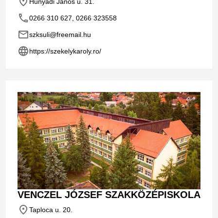
place
Hunyadi János u. 31.
phone
0266 310 627, 0266 323558
email
szksuli@freemail.hu
language
https://szekelykaroly.ro/
VENCZEL JÓZSEF SZAKKÖZÉPISKOLA
place
Taploca u. 20.