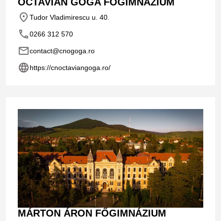
OCTAVIAN GOGA FŐGIMNÁZIUM
place
Tudor Vladimirescu u. 40.
phone
0266 312 570
email
contact@cnogoga.ro
language
https://cnoctaviangoga.ro/
MÁRTON ÁRON FŐGIMNÁZIUM