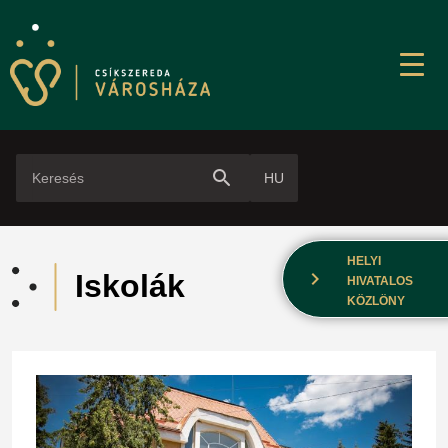
search
HU
HELYI
chevron_right
Iskolák
HIVATALOS
KÖZLÖNY