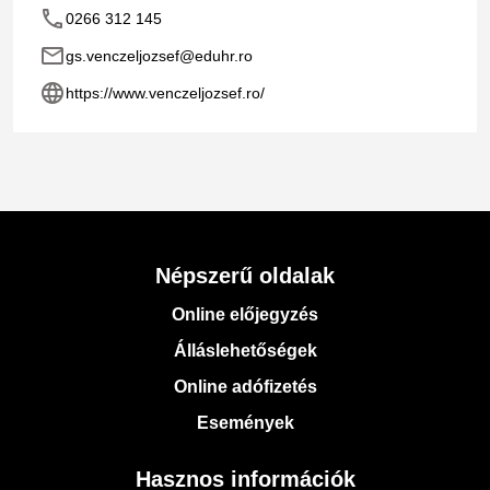
phone
0266 312 145
email
gs.venczeljozsef@eduhr.ro
language
https://www.venczeljozsef.ro/
Népszerű oldalak
Online előjegyzés
Álláslehetőségek
Online adófizetés
Események
Hasznos információk