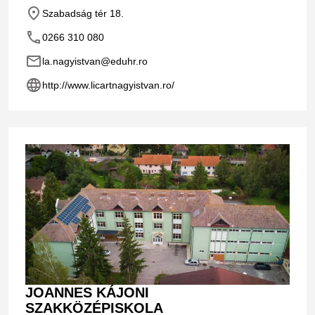
place
Szabadság tér 18.
phone
0266 310 080
email
la.nagyistvan@eduhr.ro
language
http://www.licartnagyistvan.ro/
JOANNES KÁJONI
SZAKKÖZÉPISKOLA