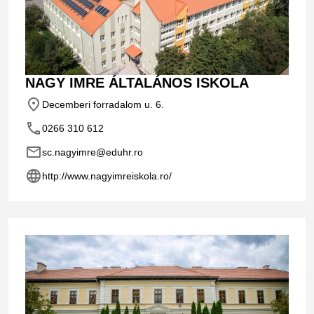
NAGY IMRE ÁLTALÁNOS ISKOLA
place
Decemberi forradalom u. 6.
phone
0266 310 612
email
sc.nagyimre@eduhr.ro
language
http://www.nagyimreiskola.ro/