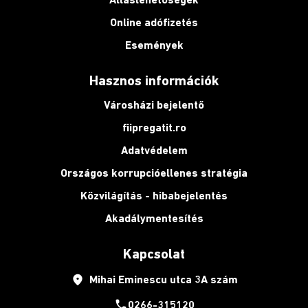
Online adófizetés
Események
Hasznos információk
Városházi bejelentő
fiipregatit.ro
Adatvédelem
Országos korrupcióellenes stratégia
Közvilágítás - hibabejelentés
Akadálymentesítés
Kapcsolat
place
Mihai Eminescu utca 3A szám
phone
0266-315120