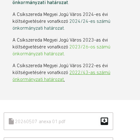
önkormányzati határozat
.
A Csíkszereda Megyei Jogú Város 2024-es évi
költségvetésére vonatkozó
2024/24-es számú
önkormányzati határozat
.
A Csíkszereda Megyei Jogú Város 2023-as évi
költségvetésére vonatkozó
2023/26-os számú
önkormányzati határozat
.
A Csíkszereda Megyei Jogú Város 2022-es évi
költségvetésére vonatkozó
2022/43-as számú
önkormányzati határozat
.
move_to_inbox
insert_drive_file
20260507 anexa 01.pdf