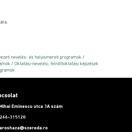
ára.
ezeti nevelés- és helyismereti programok
/
ramok
/
Oktatási-nevelési, felnőttoktatási képzések
rogramok
pcsolat
Mihai Eminescu utca 3A szám
266-315120
aroshaza@szereda.ro