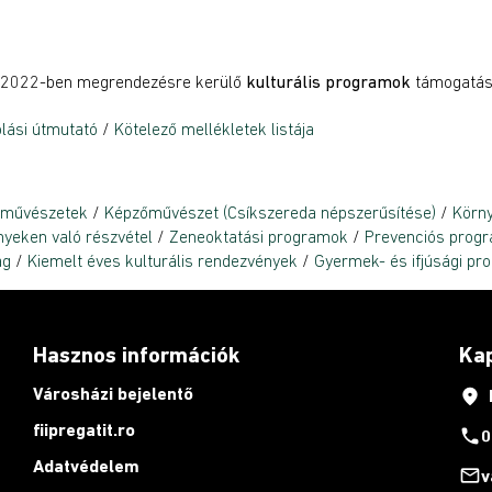
 2022-ben megrendezésre kerülő
kulturális programok
támogatás
lási útmutató
/
Kötelező mellékletek listája
óművészetek
/
Képzőművészet (Csíkszereda népszerűsítése)
/
Körny
nyeken való részvétel
/
Zeneoktatási programok
/
Prevenciós prog
ag
/
Kiemelt éves kulturális rendezvények
/
Gyermek- és ifjúsági p
Hasznos információk
Ka
Városházi bejelentő
place
fiipregatit.ro
phone
0
Adatvédelem
mail_outline
v