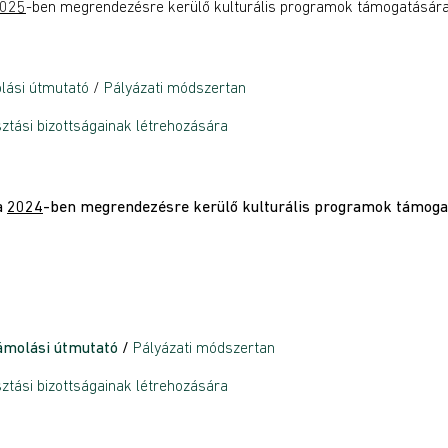
025
-ben megrendezésre kerülő kulturális programok támogatására
lási útmutató
/
Pályázati módszertan
sztási bizottságainak létrehozására
a
2024
-ben megrendezésre kerülő kulturális programok támoga
ámolási útmutató
/
Pályázati módszertan
sztási bizottságainak létrehozására