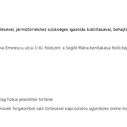
lésével, jármű
törl
é
shez szükséges igazolás kiállításával, behajt
ai Eminescu utca 3/A), földszint, a Segítő Mária bentlakása felőli be
g fizikai jelenléttel történik
rművek forgalomból való törlésével kapcsolatos ügyintézés online tö