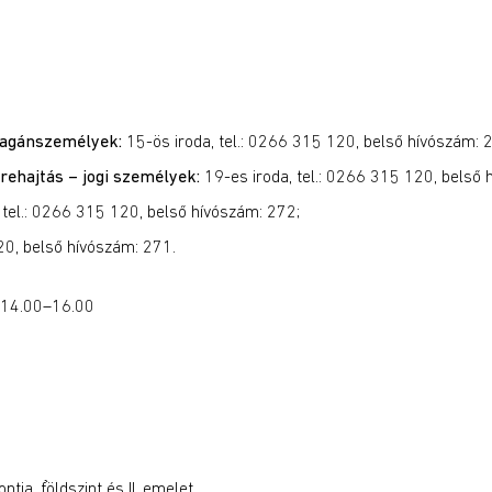
magánszemélyek:
15-ös iroda, tel.: 0266 315 120, belső hívószám: 
rehajtás – jogi személyek:
19-es iroda, tel.: 0266 315 120, belső 
 tel.: 0266 315 120, belső hívószám: 272;
20, belső hívószám: 271.
s 14.00–16.00
ja, f֨öldszint és II. emelet