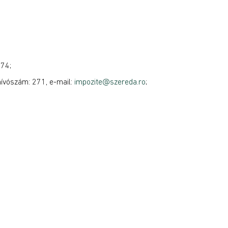
274;
hívószám: 271, e-mail:
impozite@szereda.ro
;