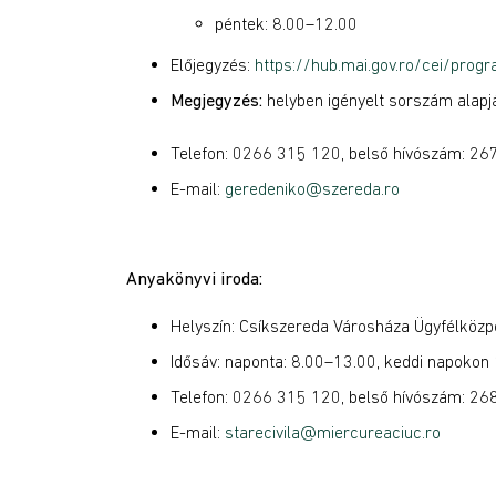
péntek: 8.00–12.00
Előjegyzés:
https://hub.mai.gov.ro/cei/progr
Megjegyzés:
helyben igényelt sorszám alapjá
Telefon: 0266 315 120, belső hívószám: 26
E-mail:
geredeniko@szereda.ro
Anyakönyvi iroda:
Helyszín: Csíkszereda Városháza Ügyfélközpon
Idősáv: naponta: 8.00–13.00, keddi napokon
Telefon: 0266 315 120, belső hívószám: 2
E-mail:
starecivila@miercureaciuc.ro