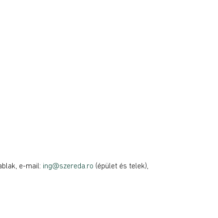
ablak, e-mail:
ing@szereda.ro
(épület és telek),