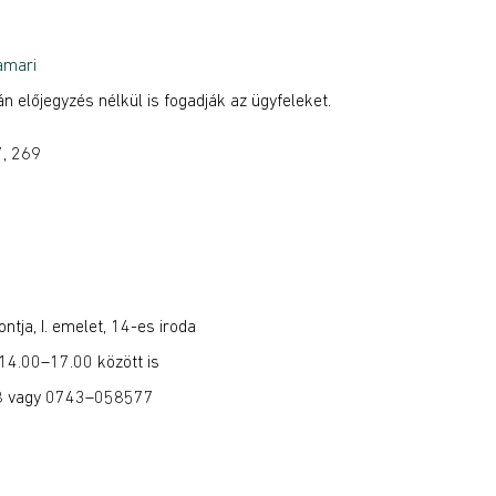
amari
n előjegyzés nélkül is fogadják az ügyfeleket.
7, 269
tja, I. emelet, 14-es iroda
 14.00–17.00 között is
68 vagy 0743–058577