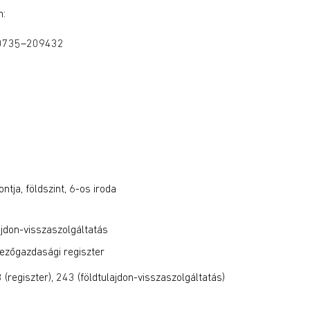
n:
y 0735–209432
tja, földszint, 6-os iroda
ajdon-visszaszolgáltatás
ezőgazdasági regiszter
regiszter), 243 (földtulajdon-visszaszolgáltatás)