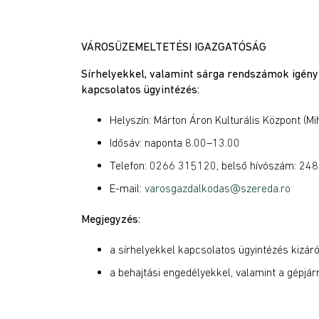
VÁROSÜZEMELTETÉSI IGAZGATÓSÁG
Sírhelyekkel, valamint sárga rendszámok igény
kapcsolatos
ügyintézés
:
Helyszín: Márton Áron Kulturális Központ (Mih
Idősáv: naponta 8.00–13.00
Telefon: 0266 315120, belső hívószám: 248
E-mail:
varosgazdalkodas@szereda.ro
Megjegyzés:
a sírhelyekkel kapcsolatos ügyintézés kizáróla
a behajtási engedélyekkel, valamint a gépjá