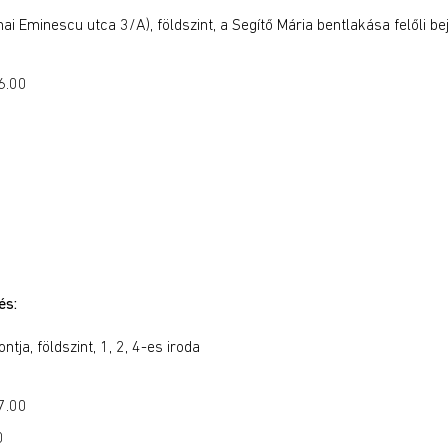
ai Eminescu utca 3/A), földszint, a Segítő Mária bentlakása felőli be
6.00
és:
ja, földszint, 1, 2, 4-es iroda
7.00
0