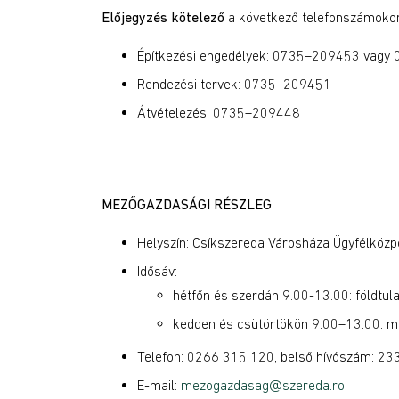
Előjegyzés kötelező
a következő telefonszámoko
Építkezési engedélyek: 0735–209453 vag
Rendezési tervek: 0735–209451
Átvételezés: 0735–209448
MEZŐGAZDASÁGI RÉSZLEG
Helyszín: Csíkszereda Városháza Ügyfélközpon
Idősáv:
hétfőn és szerdán 9.00-13.00: földtul
kedden és csütörtökön 9.00–13.00: m
Telefon: 0266 315 120, belső hívószám: 233 (
E-mail:
mezogazdasag@szereda.ro