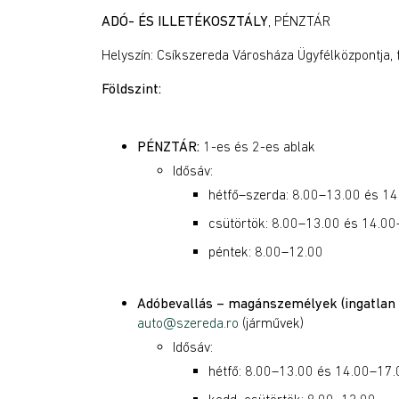
ADÓ- ÉS ILLETÉKOSZTÁLY
, PÉNZTÁR
Helyszín: Csíkszereda Városháza Ügyfélközpontja, f֨
Földszint:
PÉNZTÁR:
1-es és 2-es ablak
Idősáv:
hétfő–szerda: 8.00–13.00 és 1
csütörtök: 8.00–13.00 és 14.0
péntek: 8.00–12.00
Adóbevallás – magánszemélyek (ingatlan é
auto@szereda.ro
(járművek)
Idősáv:
hétfő: 8.00–13.00 és 14.00–17.