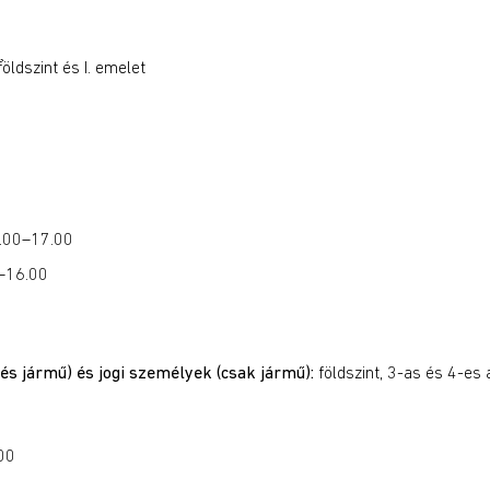
öldszint és I. emelet
4.00–17.00
0–16.00
s jármű) és jogi személyek (csak jármű):
földszint, 3-as és 4-es 
00