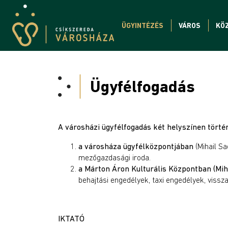
ÜGYINTÉZÉS
VÁROS
KÖ
Ügyfélfogadás
A városházi ügyfélfogadás két helyszínen történ
a városháza ügyfélközpontjában
(Mihail Sa
mezőgazdasági iroda.
a Márton Áron Kulturális Központban (Mi
behajtási engedélyek, taxi engedélyek, viss
IKTATÓ