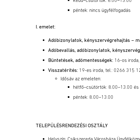
kedd–csütörtök: 8.00–13.00
péntek: nincs ügyfélfogadás
I. emelet:
Adóbizonylatok, kényszervégrehajtás – 
Adóbevallás, adóbizonylatok, kényszervég
Büntetések, adómentességek:
16-os iroda,
Visszatérítés:
19-es iroda, tel.: 0266 315 1
Idősáv az emeleten:
hétfő–csütörtök: 8.00–13.00 é
péntek: 8.00–13.00
TELEPÜLÉSRENDEZÉSI OSZTÁLY
Helyszín: Csíkszereda Városháza Ügyfélközpont