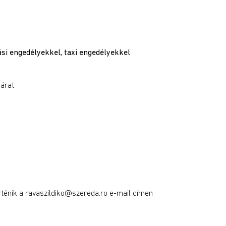
ási enged
é
lyekkel, t
axi engedélyekkel
járat
rténik a ravaszildiko@szereda.ro e-mail címen