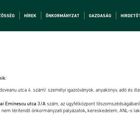
ZÖSSÉG
HÍREK
ÖNKORMÁNYZAT
GAZDASÁG
HIRDETŐ
ik:
doveanu utca 4. szám): személyi igazolványok, anyakönyv, adó és ille
hai Eminescu utca 3/A
szám, az ügyfélközpont tőszomszédságában): 
za nem térítendő önkormányzati pályázatok
,
kereskedelem, ANL-s la