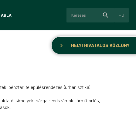
search
HU
TÁBLA
chevron_right
HELYI HIVATALOS KÖZLÖNY
ték, pénztár, településrendezés (urbanisztika),
iktató, sírhelyek, sárga rendszámok, járműtörlés,
kások
.