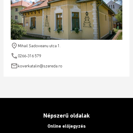
place
Mihail Sadoveanu utca 1.
phone
0266-316 579
email
koverkatalin@szereda.ro
Népszerű oldalak
Online előjegyzés