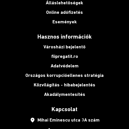
Álláslehetőségek
Online adófizetés
Események
Hasznos információk
Városházi bejelentő
fiipregatit.ro
Adatvédelem
Országos korrupcióellenes stratégia
Közvilágítás - hibabejelentés
Akadálymentesítés
Kapcsolat
place
Mihai Eminescu utca 3A szám