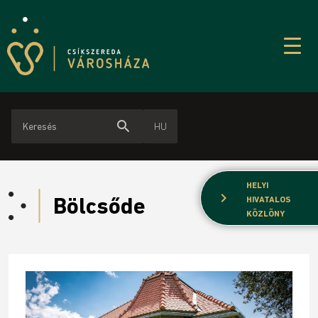
search
HU
HELYI
chevron_right
Bölcsőde
HIVATALOS
KÖZLÖNY