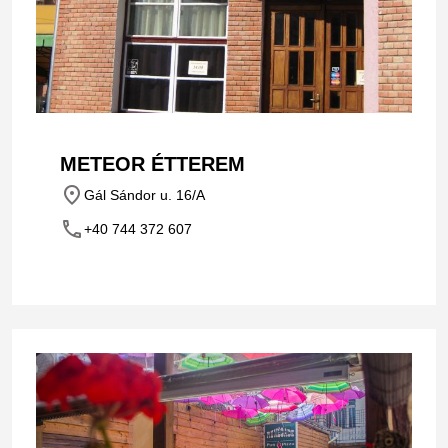
METEOR ÉTTEREM
place
Gál Sándor u. 16/A
phone
+40 744 372 607