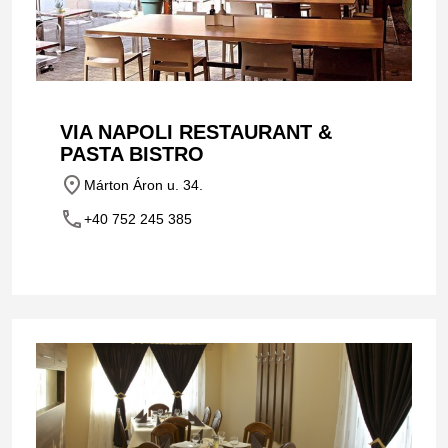
VIA NAPOLI RESTAURANT &
PASTA BISTRO
place
Márton Áron u. 34.
phone
+40 752 245 385