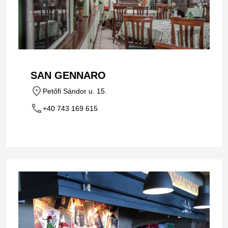
SAN GENNARO
place
Petőfi Sándor u. 15.
phone
+40 743 169 615