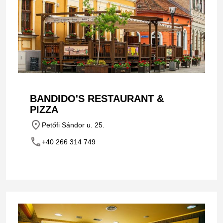
BANDIDO'S RESTAURANT &
PIZZA
place
Petőfi Sándor u. 25.
phone
+40 266 314 749