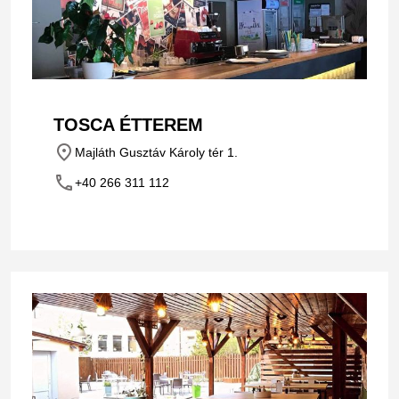
TOSCA ÉTTEREM
place
Majláth Gusztáv Károly tér 1.
phone
+40 266 311 112