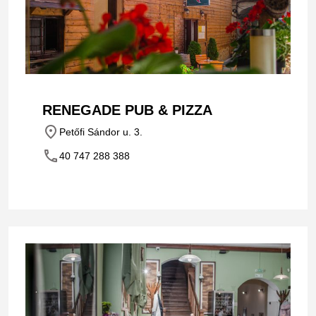
RENEGADE PUB & PIZZA
place
Petőfi Sándor u. 3.
phone
40 747 288 388