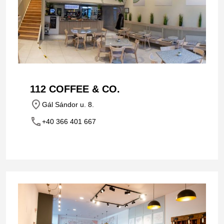
112 COFFEE & CO.
place
Gál Sándor u. 8.
phone
+40 366 401 667