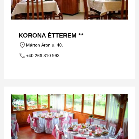
KORONA ÉTTEREM **
place
Márton Áron u. 40.
phone
+40 266 310 993