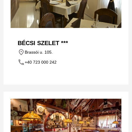
BÉCSI SZELET ***
place
Brassói u. 105.
phone
+40 723 000 242