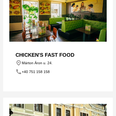
CHICKEN'S FAST FOOD
place
Márton Áron u. 24.
phone
+40 751 158 158