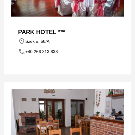
PARK HOTEL ***
place
Szék u. 58/A
phone
+40 266 313 833