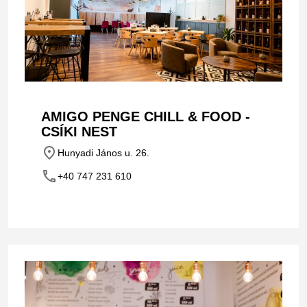
AMIGO PENGE CHILL & FOOD -
CSÍKI NEST
place
Hunyadi János u. 26.
phone
+40 747 231 610