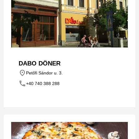
DABO DÖNER
place
Petőfi Sándor u. 3.
phone
+40 740 388 288