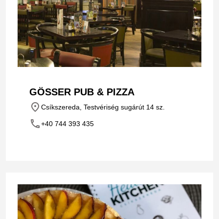
GÖSSER PUB & PIZZA
place
Csíkszereda, Testvériség sugárút 14 sz.
phone
+40 744 393 435