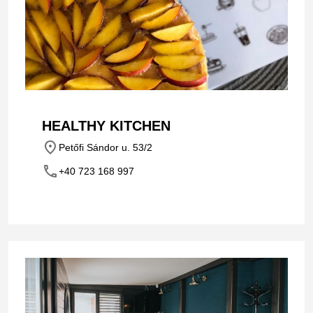
HEALTHY KITCHEN
place
Petőfi Sándor u. 53/2
phone
+40 723 168 997