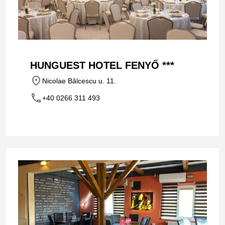
HUNGUEST HOTEL FENYŐ ***
place
Nicolae Bălcescu u. 11.
phone
+40 0266 311 493