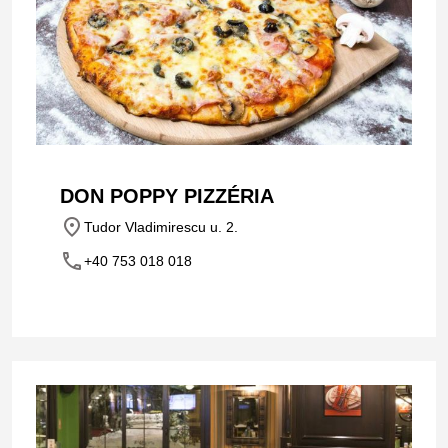
DON POPPY PIZZÉRIA
place
Tudor Vladimirescu u. 2.
phone
+40 753 018 018