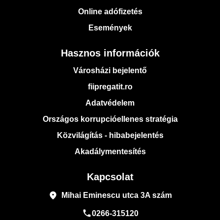
Online adófizetés
Események
Hasznos információk
Városházi bejelentő
fiipregatit.ro
Adatvédelem
Országos korrupcióellenes stratégia
Közvilágítás - hibabejelentés
Akadálymentesítés
Kapcsolat
place
Mihai Eminescu utca 3A szám
phone
0266-315120