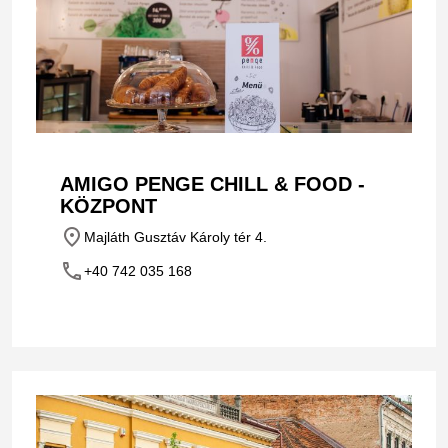
AMIGO PENGE CHILL & FOOD -
KÖZPONT
place
Majláth Gusztáv Károly tér 4.
phone
+40 742 035 168