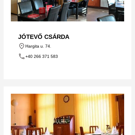
JÓTEVŐ CSÁRDA
place
Hargita u. 74.
phone
+40 266 371 583