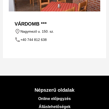
VÁRDOMB ***
place
Nagymező u. 150. sz.
phone
+40 744 812 638
Népszerű oldalak
Online előjegyzés
Álláslehetőségek