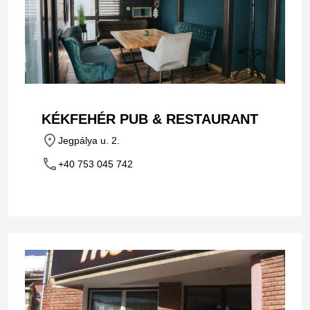
KÉKFEHÉR PUB & RESTAURANT
place
Jegpálya u. 2.
phone
+40 753 045 742