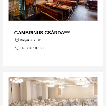
GAMBRINUS CSÁRDA***
place
Bolyai u. 7. sz.
phone
+40 726 107 503