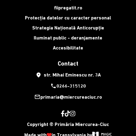
fiipregatit.ro
Protecția datelor cu caracter personal
Strategia Națională Anticorupție
Iluminat public - deranjamente
Accesibilitate
Contact
place
str. Mihai Eminescu nr. 3A
phone
0266-315120
mail_outline
primaria@miercureaciuc.ro
Copyright © Primăria Miercurea-Ciuc
Made with
in Transylvania by