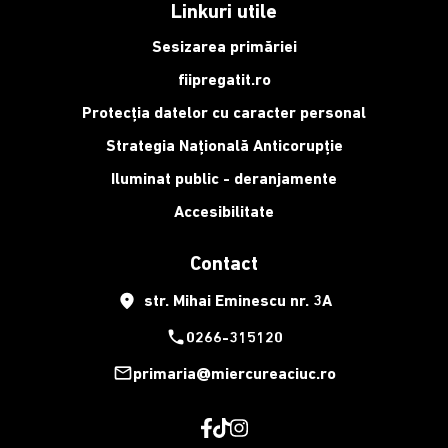
Linkuri utile
Sesizarea primăriei
fiipregatit.ro
Protecția datelor cu caracter personal
Strategia Națională Anticorupție
Iluminat public - deranjamente
Accesibilitate
Contact
place
str. Mihai Eminescu nr. 3A
phone
0266-315120
mail_outline
primaria@miercureaciuc.ro