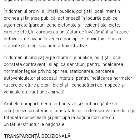
În domeniul ordinii și liniștii publice, polițistii locali mențin
ordinea și liniștea publică, acționează în locurile publice
aglomerate (parcuri, zone pietonale și rezidențiale, piețe,
cimitire etc.), în apropierea unităților de învățământ și în zone
defavorizate având în vedere principiile conviețuirii sociale
stabilite prin legi sau acte administrative.
În domeniul circulației pe drumurile publice, polițiștii locali
constată contravenții și aplică sancțiuni pentru încălcarea
normelor legale privind oprirea, staționarea, parcarea
autovehiculelor și accesul interzis, pentru încălcarea normelor
rutiere de către pietoni, bicicliști, conducători de mopede și
vehicule cu tracțiune animală.
Ambele compartimente acționează și sunt pregătite să
soluționeze problemele constatate, în limitele prevăzute de lege,
totodată cooperează și participă la acțiuni comune cu
unitățile/structurile naționale.
TRANSPARENȚĂ DECIZIONALĂ