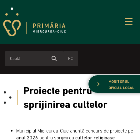
search
RO
MONITORUL
chevron_right
Proiecte pentru
OFICIAL LOCAL
sprijinirea cultelor
Municipiul Miercurea-Ciuc anunţă concurs de proiecte pe
anul 2026
pentru sprijinirea
cultelor religioase