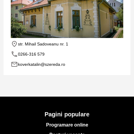
place
str. Mihail Sadoveanu nr. 1
phone
0266-316 579
email
koverkatalin@szereda.ro
Pagini populare
Programare online