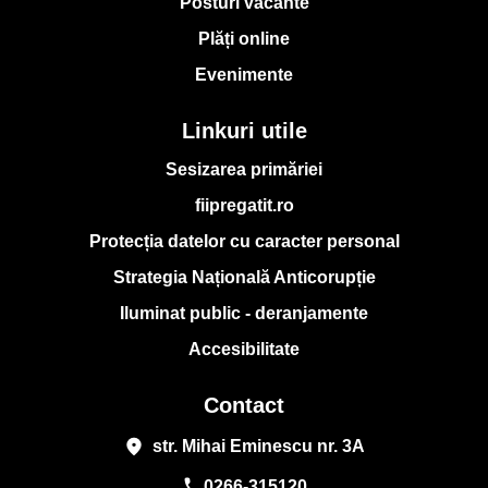
Posturi vacante
Plăți online
Evenimente
Linkuri utile
Sesizarea primăriei
fiipregatit.ro
Protecția datelor cu caracter personal
Strategia Națională Anticorupție
Iluminat public - deranjamente
Accesibilitate
Contact
place
str. Mihai Eminescu nr. 3A
phone
0266-315120