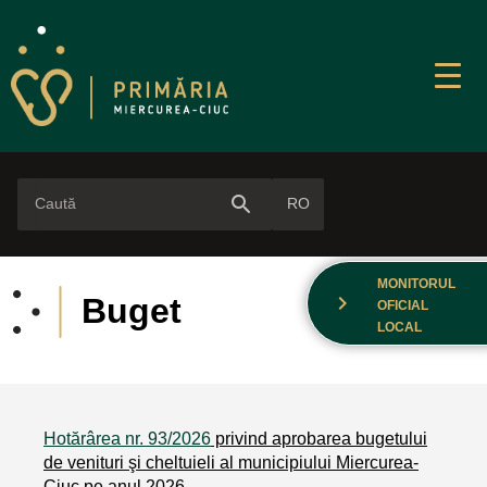
search
RO
MONITORUL
chevron_right
Buget
OFICIAL
LOCAL
Hotărârea nr. 93/2026
privind aprobarea bugetului
de venituri şi cheltuieli al municipiului Miercurea-
Ciuc pe anul 2026