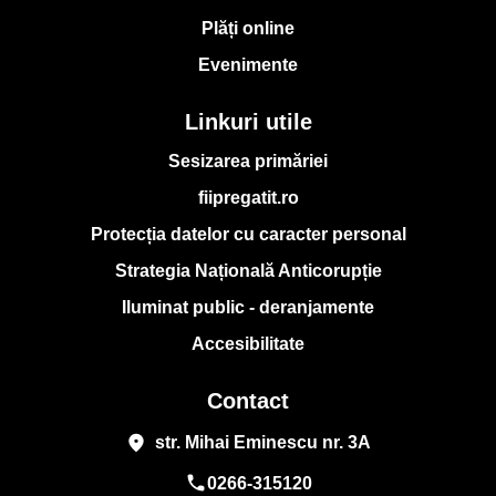
Plăți online
Evenimente
Linkuri utile
Sesizarea primăriei
fiipregatit.ro
Protecția datelor cu caracter personal
Strategia Națională Anticorupție
Iluminat public - deranjamente
Accesibilitate
Contact
place
str. Mihai Eminescu nr. 3A
phone
0266-315120