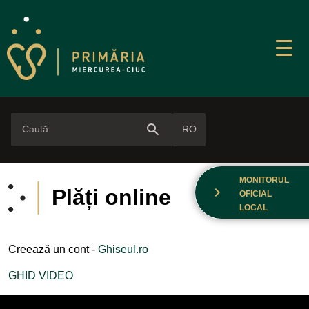
search
RO
MONITORUL
chevron_right
Plăți online
OFICIAL
LOCAL
Creează un cont -
Ghiseul.ro
GHID VIDEO