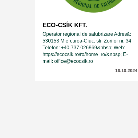
ECO-CSÍK KFT.
Operator regional de salubrizare Adresă:
530153 Miercurea-Ciuc, str. Zorilor nr. 34
Telefon: +40-737 026869&nbsp; Web:
https://ecocsik.ro/ro/home_ro/&nbsp; E-
mail: office@ecocsik.ro
16.10.2024