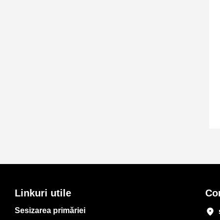
Linkuri utile
Co
Sesizarea primăriei
place