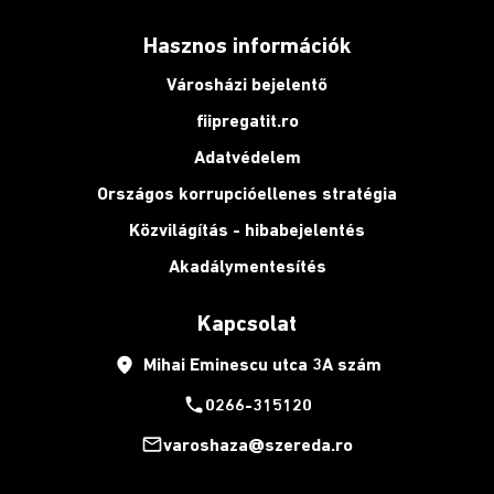
Hasznos információk
Városházi bejelentő
fiipregatit.ro
Adatvédelem
Országos korrupcióellenes stratégia
Közvilágítás - hibabejelentés
Akadálymentesítés
Kapcsolat
place
Mihai Eminescu utca 3A szám
phone
0266-315120
mail_outline
varoshaza@szereda.ro