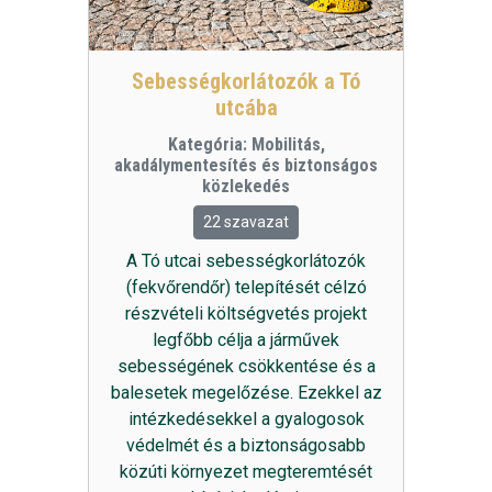
Sebességkorlátozók a Tó
utcába
Kategória:
Mobilitás,
akadálymentesítés és biztonságos
közlekedés
22 szavazat
A Tó utcai sebességkorlátozók
(fekvőrendőr) telepítését célzó
részvételi költségvetés projekt
legfőbb célja a járművek
sebességének csökkentése és a
balesetek megelőzése. Ezekkel az
intézkedésekkel a gyalogosok
védelmét és a biztonságosabb
közúti környezet megteremtését