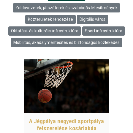
Zöldövezetek, játszóterek és szabdidős létesítmények
Közterületek rendezése
Digitális város
Oktatási- és kulturális infrastruktúra
Sport infrastruktúra
Mobilitás, akadálymentesítés és biztonságos közlekedés
A Jégpálya negyedi sportpálya
felszerelése kosárlabda