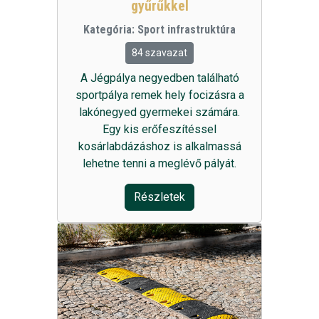
gyűrűkkel
Kategória:
Sport infrastruktúra
84 szavazat
A Jégpálya negyedben található
sportpálya remek hely focizásra a
lakónegyed gyermekei számára.
Egy kis erőfeszítéssel
kosárlabdázáshoz is alkalmassá
lehetne tenni a meglévő pályát.
Részletek