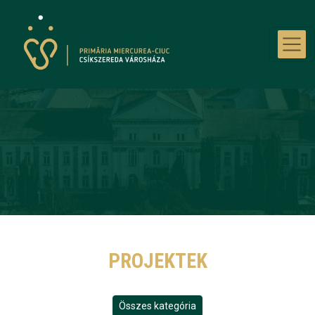
Ugrás a tartalomra
PROJEKTEK
Összes kategória