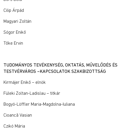
Cilip Árpád
Magyari Zoltán
Sógor Enikő
Tőke Ervin
TUDOMÁNYOS TEVÉKENYSÉG, OKTATÁS, MŰVELŐDÉS ÉS
TESTVÉRVÁROS –KAPCSOLATOK SZAKBIZOTTSÁG
Kirmájer Enikő – elnök
Füleki Zoltan-Ladislau – titkár
Bogyó-Löffler Maria-Magdolna-Iuliana
Cioancă Vasian
Czikó Mária