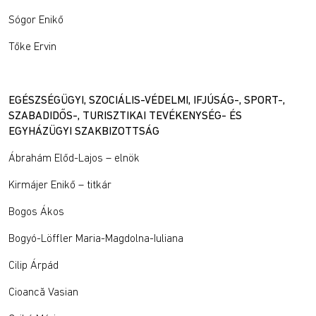
Sógor Enikő
Tőke Ervin
EGÉSZSÉGÜGYI, SZOCIÁLIS-VÉDELMI, IFJÚSÁG-, SPORT-,
SZABADIDŐS-, TURISZTIKAI TEVÉKENYSÉG- ÉS
EGYHÁZÜGYI SZAKBIZOTTSÁG
Ábrahám Előd-Lajos – elnök
Kirmájer Enikő – titkár
Bogos Ákos
Bogyó-Löffler Maria-Magdolna-Iuliana
Cilip Árpád
Cioancă Vasian