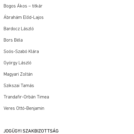
Bogos Ákos – titkár
Ábrahám Előd-Lajos
Bardocz László
Bors Béla
Soós-Szabó Klára
György László
Magyari Zoltán
Szikszai Tamás
Trandafir-Orbán Timea
Veres Ottó-Benjamin
JOGÜGYI SZAKBIZOTTSÁG