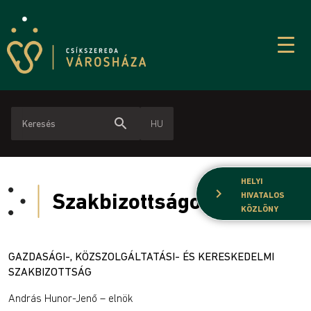
search
HU
HELYI
chevron_right
Szakbizottságok
HIVATALOS
KÖZLÖNY
GAZDASÁGI-, KÖZSZOLGÁLTATÁSI- ÉS KERESKEDELMI
SZAKBIZOTTSÁG
András Hunor-Jenő – elnök