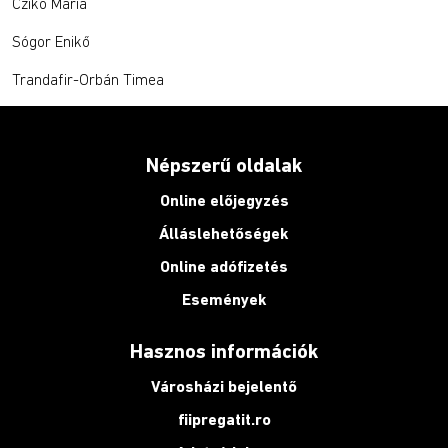
Czikó Mária
Sógor Enikő
Trandafir-Orbán Timea
Népszerű oldalak
Online előjegyzés
Álláslehetőségek
Online adófizetés
Események
Hasznos információk
Városházi bejelentő
fiipregatit.ro