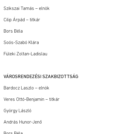
Szikszai Tamás – elnök
Cilip Árpád – titkár
Bors Béla
Soós-Szabó Klára
Füleki Zoltan-Ladislau
VÁROSRENDEZÉSI SZAKBIZOTTSÁG
Bardocz Laszlo – elnök
Veres Ottó-Benjamin – titkár
György László
András Hunor-Jenő
Bors Béla