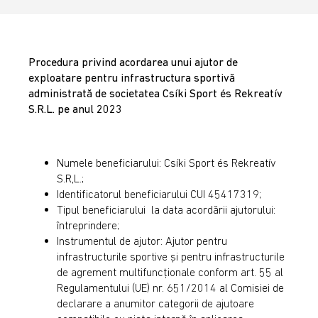
Procedura privind acordarea unui ajutor de
exploatare pentru infrastructura sportivă
administrată de societatea Cs
íki Sport és Rekreatív
S.R.L. pe anul 2023
Numele beneficiarului: Csíki Sport és Rekreatív
S.R,L.;
Identificatorul beneficiarului CUI 45417319;
Tipul beneficiarului la data acordării ajutorului:
întreprindere;
Instrumentul de ajutor: Ajutor pentru
infrastructurile sportive și pentru infrastructurile
de agrement multifuncționale conform art. 55 al
Regulamentului (UE) nr. 651/2014 al Comisiei de
declarare a anumitor categorii de ajutoare