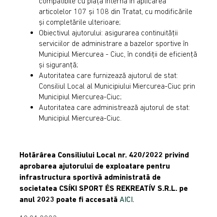
compatibile cu piața internă în aplicarea
articolelor 107 și 108 din Tratat, cu modificările
și completările ulterioare;
Obiectivul ajutorului: asigurarea continuității
serviciilor de administrare a bazelor sportive în
Municipiul Miercurea - Ciuc, în condiții de eficiență
și siguranță;
Autoritatea care furnizează ajutorul de stat:
Consiliul Local al Municipiului Miercurea-Ciuc prin
Municipiul Miercurea-Ciuc;
Autoritatea care administrează ajutorul de stat:
Municipiul Miercurea-Ciuc.
Hotărârea Consiliului Local nr. 420/2022
privind
aprobarea ajutorului de exploatare pentru
infrastructura sportivă administrată de
societatea CSÍKI SPORT ÉS REKREATÍV S.R.L. pe
anul 2023 poate fi accesată
AICI
.