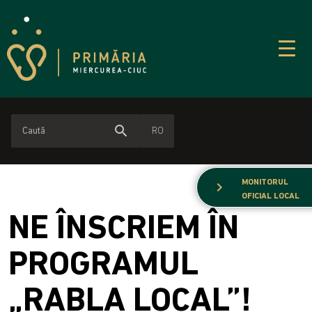
search
RO
MONITORUL
chevron_right
OFICIAL LOCAL
NE ÎNSCRIEM ÎN
PROGRAMUL
„RABLA LOCAL”!