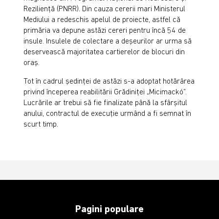
Reziliență (PNRR). Din cauza cererii mari Ministerul
Mediului a redeschis apelul de proiecte, astfel că
primăria va depune astăzi cereri pentru încă 54 de
insule. Insulele de colectare a deșeurilor ar urma să
deservească majoritatea cartierelor de blocuri din
oraș.
Tot în cadrul ședinței de astăzi s-a adoptat hotărârea
privind începerea reabilitării Grădiniței „Micimackó”.
Lucrările ar trebui să fie finalizate până la sfârșitul
anului, contractul de execuție urmând a fi semnat în
scurt timp.
Pagini populare