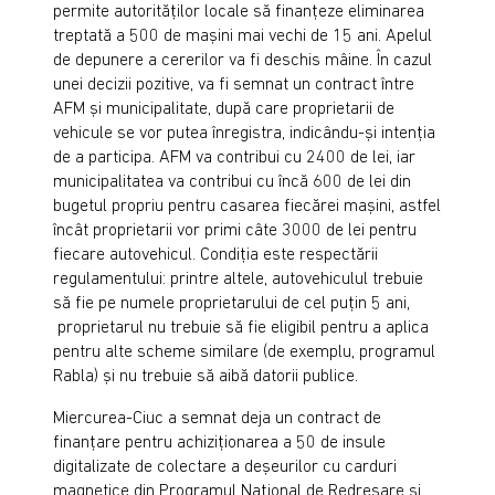
permite autorităților locale să finanțeze eliminarea
treptată a 500 de mașini mai vechi de 15 ani. Apelul
de depunere a cererilor va fi deschis mâine. În cazul
unei decizii pozitive, va fi semnat un contract între
AFM și municipalitate, după care proprietarii de
vehicule se vor putea înregistra, indicându-și intenția
de a participa. AFM va contribui cu 2400 de lei, iar
municipalitatea va contribui cu încă 600 de lei din
bugetul propriu pentru casarea fiecărei mașini, astfel
încât proprietarii vor primi câte 3000 de lei pentru
fiecare autovehicul. Condiția este respectării
regulamentului: printre altele, autovehiculul trebuie
să fie pe numele proprietarului de cel puțin 5 ani,
proprietarul nu trebuie să fie eligibil pentru a aplica
pentru alte scheme similare (de exemplu, programul
Rabla) și nu trebuie să aibă datorii publice.
Miercurea-Ciuc a semnat deja un contract de
finanțare pentru achiziționarea a 50 de insule
digitalizate de colectare a deșeurilor cu carduri
magnetice din Programul Național de Redresare și