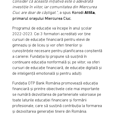
Consider că această iniţiativă este o adevărată
investiţie în viitor, iar comunitatea din Miercurea
Ciuc are doar de câştigat.”
, a spus
Korodi
Attila
,
primarul oraşului Miercurea Ciuc.
Programul de educaţie va începe în anul şcolar
2022-2023. Cei 3 formatori acreditaţi vor ţine
cursuri de educaţie financiară pentru elevii de
gimnaziu şi de liceu şi vor oferi tinerilor şi
cunoştinţele necesare pentru planificarea conştientă
a carierei. Fundaţia îşi propune să susţină în
continuare educaţia nonformală şi, pe viitor, va oferi
cursuri de educaţie financiară, de educaţie digitală şi
de inteligenţă emotională şi pentru adulţi.
Fundaţia OTP Bank România promovează educaţia
financiară şi printre obiectivele cele mai importante
se numără dezvoltarea de parteneriate valoroase pe
toate laturile educaţiei financiare şi formării
profesionale, care să susţină contribuţia la formarea
şi dezvoltarea generaţiei tinere din România.