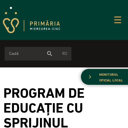
search
RO
MONITORUL
chevron_right
OFICIAL LOCAL
PROGRAM DE
EDUCAŢIE CU
SPRIJINUL