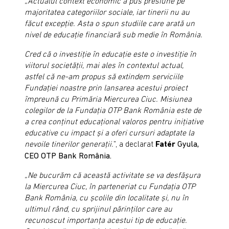
„Actualul context economic a pus presiune pe
majoritatea categoriilor sociale, iar tinerii nu au
făcut excepţie. Asta o spun studiile care arată un
nivel de educaţie financiară sub medie în România.
Cred că o investiţie în educaţie este o investiţie în
viitorul societăţii, mai ales în contextul actual,
astfel că ne-am propus să extindem serviciile
Fundaţiei noastre prin lansarea acestui proiect
împreună cu Primăria Miercurea Ciuc. Misiunea
colegilor de la Fundaţia OTP Bank România este de
a crea conţinut educaţional valoros pentru iniţiative
educative cu impact şi a oferi cursuri adaptate la
nevoile tinerilor generaţii.
”, a declarat
Fatér
Gyula,
CEO OTP Bank România.
„Ne bucurăm că această activitate se va desfăşura
la Miercurea Ciuc, în parteneriat cu Fundaţia OTP
Bank România, cu şcolile din localitate şi, nu în
ultimul rând, cu sprijinul părinţilor care au
recunoscut importanţa acestui tip de educaţie.