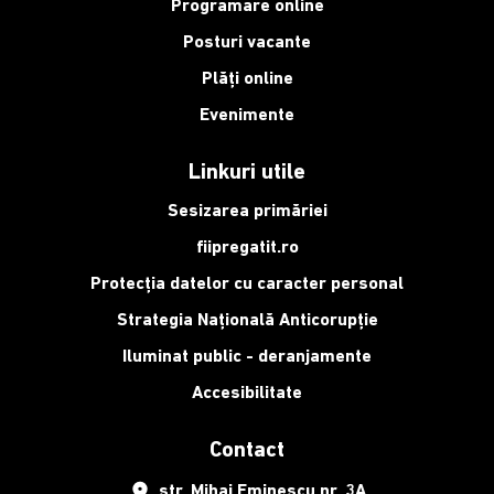
Programare online
Posturi vacante
Plăți online
Evenimente
Linkuri utile
Sesizarea primăriei
fiipregatit.ro
Protecția datelor cu caracter personal
Strategia Națională Anticorupție
Iluminat public - deranjamente
Accesibilitate
Contact
place
str. Mihai Eminescu nr. 3A