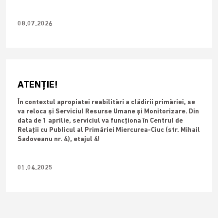
08.07.2026
ATENȚIE!
În contextul apropiatei reabilitări a clădirii primăriei, se
va reloca și Serviciul Resurse Umane și Monitorizare. Din
data de 1 aprilie, serviciul va funcționa în Centrul de
Relații cu Publicul al Primăriei Miercurea-Ciuc (str. Mihail
Sadoveanu nr. 4), etajul 4!
01.04.2025