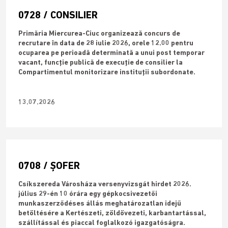
0728 / CONSILIER
Primăria Miercurea-Ciuc organizează concurs de
recrutare în data de 28 iulie 2026, orele 12.00 pentru
ocuparea pe perioadă determinată a unui post temporar
vacant, funcție publică de execuție de consilier la
Compartimentul monitorizare instituții subordonate.
13.07.2026
0708 / ȘOFER
Csíkszereda Városháza versenyvizsgát hirdet 2026.
július 29-én 10 órára egy gépkocsivezetői
munkaszerződéses állás meghatározatlan idejű
betöltésére a Kertészeti, zöldövezeti, karbantartással,
szállítással és piaccal foglalkozó igazgatóságra.