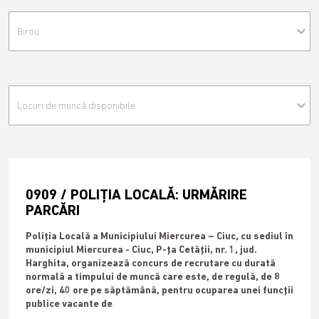
Birou
Locuri de muncă disponibile
0909 / POLIȚIA LOCALĂ: URMĂRIRE
PARCĂRI
Poliția Locală a Municipiului Miercurea – Ciuc, cu sediul în
municipiul Miercurea - Ciuc, P-ța Cetății, nr. 1, jud.
Harghita, organizează concurs de recrutare cu durată
normală a timpului de muncă care este, de regulă, de 8
ore/zi, 40 ore pe săptămână, pentru ocuparea unei funcții
publice vacante de