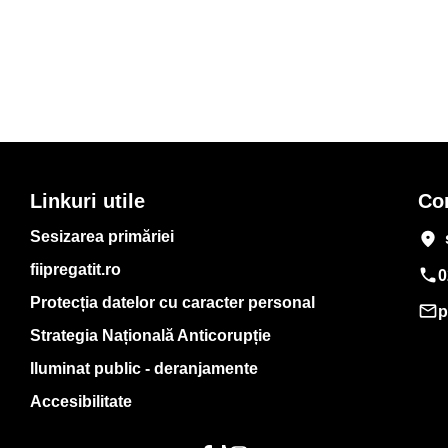
Linkuri utile
Co
Sesizarea primăriei
place
fiipregatit.ro
phone
0
Protecția datelor cu caracter personal
mail_outline
p
Strategia Națională Anticorupție
Iluminat public - deranjamente
Accesibilitate