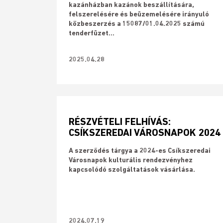
kazánházban kazánok beszállítására,
felszerelésére és beüzemelésére irányuló
közbeszerzés a 15087/01.04.2025 számú
tenderfüzet...
2025.04.28
RÉSZVÉTELI FELHÍVÁS:
CSÍKSZEREDAI VÁROSNAPOK 2024
A szerződés tárgya a 2024-es Csíkszeredai
Városnapok kulturális rendezvényhez
kapcsolódó szolgáltatások vásárlása.
2024.07.19