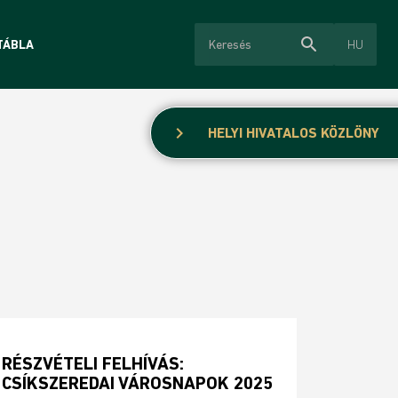
search
HU
TÁBLA
chevron_right
HELYI HIVATALOS KÖZLÖNY
RÉSZVÉTELI FELHÍVÁS:
CSÍKSZEREDAI VÁROSNAPOK 2025