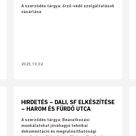
A szerződés tárgya: örző-védő szolgáltatások
vásárlása
2025.10.02
HIRDETÉS – DALI, SF ELKÉSZÍTÉSE
– HAROM ÉS FÜRDŐ UTCA
A szerződés tárgya: Beavatkozási
munkálatokat jóváhagyó tehnikai
dokumentáció és megvalósíthatósági