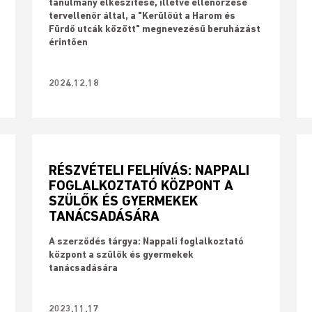
tanulmány elkészítése, illetve ellenőrzése
tervellenőr által, a "Kerülőút a Harom és
Fürdő utcák között" megnevezésű beruházást
érintően
2024.12.18
RÉSZVÉTELI FELHÍVÁS: NAPPALI
FOGLALKOZTATÓ KÖZPONT A
SZÜLŐK ÉS GYERMEKEK
TANÁCSADÁSÁRA
A szerződés tárgya: Nappali foglalkoztató
központ a szülők és gyermekek
tanácsadására
2023.11.17