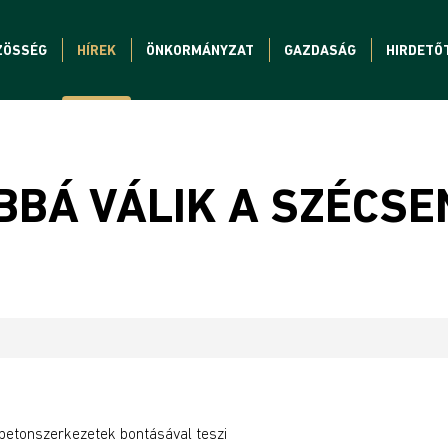
ZÖSSÉG
HÍREK
ÖNKORMÁNYZAT
GAZDASÁG
HIRDETŐ
BÁ VÁLIK A SZÉCSEN
etonszerkezetek bontásával teszi