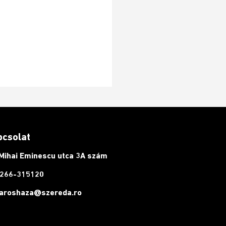
pcsolat
Mihai Eminescu utca 3A szám
266-315120
aroshaza@szereda.ro