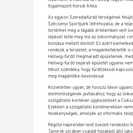
fogalmazott Korodi Attila.
Az egykori Szeredaifürdő térségének felújítá
Szécsenyi Sportpark létrehozása, de a telje
történhet meg a tágabb értelemben vett öve
lépését tette meg ma az önkormányzat: ro
bontása mellett döntött. Ez azért kiemelked
rendezik a területet, a magánbefektetők is
Hellwig-fürdő megmaradt épületeinek, mede
Hellwig-fürdő bejárati épületét ugyanis ne
titkolt szándéka, hogy fürdőzéssel kapcsola
meg magántőke-bevonással.
Közvetetten ugyan, de hosszú távon ugyanc
életminőségének javításához, hogy az önko
szolgáltatói konténer ügykezelését a Csíks
Ezekben a szolgáltatói konténerekben nem
tevékenységek, amelyek az informális telep
Régóta napirenden levő övezeti rendezési ter
Tanorok utcában családi házakból álló lakó