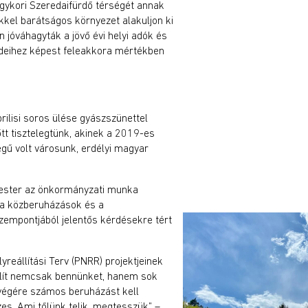
ykori Szeredaifürdő térségét annak
ekkel barátságos környezet alakuljon ki
n jóváhagyták a jövő évi helyi adók és
z ideihez képest feleakkora mértékben
ilisi soros ülése gyászszünettel
tt tisztelegtünk, akinek a 2019-es
égű volt városunk, erdélyi magyar
mester az önkormányzati munka
 a közberuházások és a
zempontjából jelentős kérdésekre tért
reállítási Terv (PNRR) projektjeinek
llít nemcsak bennünket, hanem sok
végére számos beruházást kell
es. Ami tőlünk telik, megtesszük” –