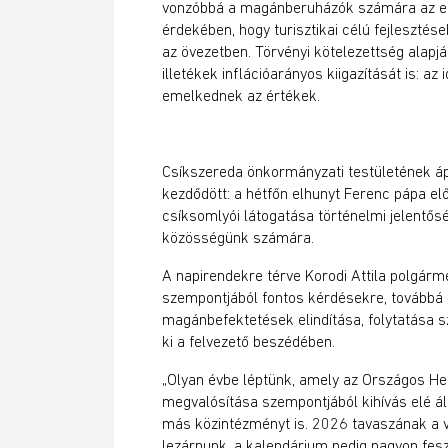
vonzóbbá a magánberuházók számára az eg
érdekében, hogy turisztikai célú fejlesztés
az övezetben. Törvényi kötelezettség alapjá
illetékek inflációarányos kiigazítását is: a
emelkednek az értékek.
Csíkszereda önkormányzati testületének ápr
kezdődött: a hétfőn elhunyt Ferenc pápa elő
csíksomlyói látogatása történelmi jelentős
közösségünk számára.
A napirendekre térve Korodi Attila polgár
szempontjából fontos kérdésekre, továbbá
magánbefektetések elindítása, folytatása s
ki a felvezető beszédében.
„Olyan évbe léptünk, amely az Országos Hely
megvalósítása szempontjából kihívás elé á
más közintézményt is. 2026 tavaszának a 
lezárnunk, a kalendárium pedig nagyon fesz