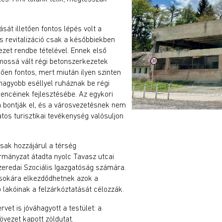
sát illetően fontos lépés volt a
s revitalizáció csak a későbbiekben
zet rendbe tételével. Ennek első
mossá vált régi betonszerkezetek
ően fontos, mert miután ilyen szinten
 nagyobb eséllyel ruháznak be régi
ncéinek fejlesztésébe. Az egykori
m bontják el, és a városvezetésnek nem
tos turisztikai tevékenység valósuljon
sak hozzájárul a térség
rmányzat átadta nyolc Tavasz utcai
zeredai Szociális Igazgatóság számára.
sokára elkezdődhetnek azok a
 lakóinak a felzárkóztatását célozzák.
vet is jóváhagyott a testület: a
övezet kapott zöldutat.