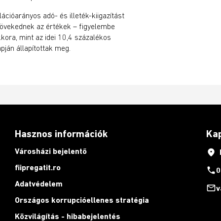
ációarányos adó- és illeték-kiigazítást
növekednek az értékek – figyelembe
kkora, mint az idei 10,4 százalékos
pján állapítottak meg.
Hasznos információk
Ka
Városházi bejelentő
place
fiipregatit.ro
phone
0
Adatvédelem
mail_outline
v
Országos korrupcióellenes stratégia
Közvilágítás - hibabejelentés