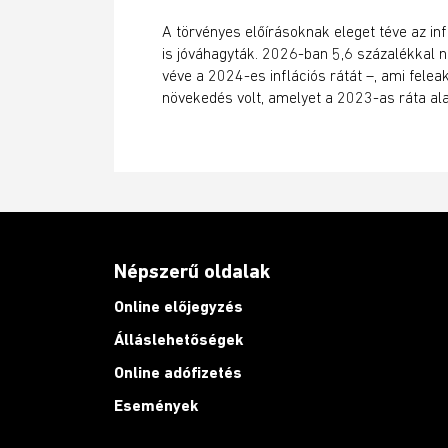
A törvényes előírásoknak eleget téve az infl
is jóváhagyták. 2026-ban 5,6 százalékkal 
véve a 2024-es inflációs rátát –, ami felea
növekedés volt, amelyet a 2023-as ráta ala
Népszerű oldalak
Online előjegyzés
Álláslehetőségek
Online adófizetés
Események