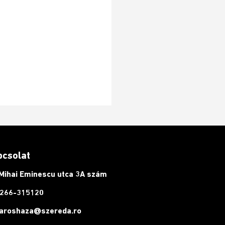
pcsolat
Mihai Eminescu utca 3A szám
266-315120
aroshaza@szereda.ro