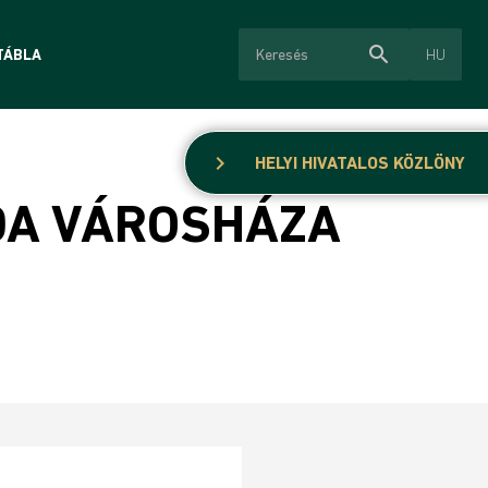
search
HU
TÁBLA
chevron_right
HELYI HIVATALOS KÖZLÖNY
DA VÁROSHÁZA