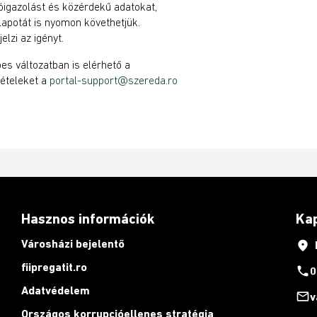
óigazolást és közérdekű adatokat,
llapotát is nyomon követhetjük.
lzi az igényt.
s változatban is elérhető a
ételeket a
portal-support@szereda.ro
Hasznos információk
Ka
Városházi bejelentő
place
fiipregatit.ro
phone
0
Adatvédelem
mail_outline
v
Országos korrupcióellenes stratégia