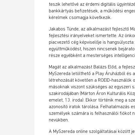
teszik lehetővé az érdemi digitális ügyinté
bankkártyás befizetések, a működési enged
kérelmek csomagja következik.
Jakabos Tünde, az alkalmazást fejlesztő Mag
fejlesztési irányelveket ismertette. Az önko
piacvezető cég képviselője is hangsúlyozta:
együttműködést, hiszen nincsenek bejáratot
része egyébként a mesterséges intelligenci
Magát az alkalmazást Balázs Előd, a fejle
MySzereda letölthető a Play Áruházból és az
létrehozását követően a ROEID-használók onl
másoknak viszont szükséges az egyszeri s
szakirodájában (Márton Áron Kulturális Köz
emelet, 13. iroda). Ekkor történik meg a sz
azonosító iratok tárolása. Felhatalmazás 
személyek számára is felhasználói fiókot n
nevükben.
A MySzereda online szolgáltatásai között j