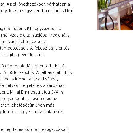
zést. Az elkövetkezőkben várhatóan a
élyek és az egyszerűbb urbanisztikai
ic Solutions Kft. ügyvezetője a
rmányzati digitalizációban regionális
 innováció jellemezte az
t megoldások. A fejlesztés jelentős
a segítségével történt.
sztő cég munkatársa mutatta be. A
 AppStore-ból is. A felhasználói fiók
ine is kérhetik az aktiválást,
zemélyes megjelenés a városházi
pont, Mihai Eminescu utca 3/A, 4.
emélyes adatok bevitele és az
esetén lehetőségünk van más
yitnunk és ügyet intéznünk az ők
elenleg teljes körű a mezőgazdasági