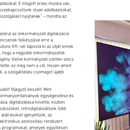
tatásokat. E mögött óriási munka van,
szekapcsoltunk olyan adatbázisokat,
iszolgálást nyújtanak” – mondta az
elárul az önkormányzati digitalizáció
nincsenek felkészülve erre a
ions Kft.-vel taposta ki az útját ennek
ik, hogy a nagyobb önkormányzatok
gény, illetve kormányzati szinten sincs
tette: ez még nem a cél, hiszen amint
k, a szolgáltatási csomagot újabb
dolf főjegyző beszélt. Mint
a formanyomtatványok egységesítése és
sa, digitalizálása követte, közben
zközöket, retrodigitalizáltunk több
aláírásokat igényeltünk, az
lektronikus azonosítási rendszert
lis programokat, amelyek együttesen