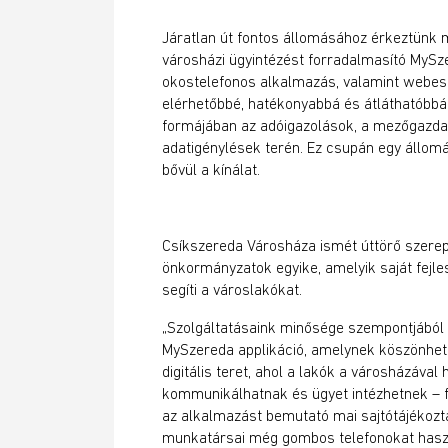
Járatlan út fontos állomásához érkeztünk 
városházi ügyintézést forradalmasító MySze
okostelefonos alkalmazás, valamint webes v
elérhetőbbé, hatékonyabbá és átláthatóbbá t
formájában az adóigazolások, a mezőgazda
adatigénylések terén. Ez csupán egy állo
bővül a kínálat.
Csíkszereda Városháza ismét úttörő szerepe
önkormányzatok egyike, amelyik saját fejl
segíti a városlakókat.
„Szolgáltatásaink minősége szempontjából s
MySzereda applikáció, amelynek köszönhető
digitális teret, ahol a lakók a városházáva
kommunikálhatnak és ügyet intézhetnek – f
az alkalmazást bemutató mai sajtótájékozt
munkatársai még gombos telefonokat haszn