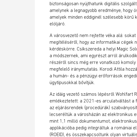
biztonságosan nyújthatunk digitális szolgál
amelynek a legnagyobb eredménye, hogy ös
amelyek minden eddiginél szélesebb körű k
elöljáró.
A városvezető nem rejtette véka alá: sokat 
megítéléséről, hogy az informatikai cégek 
kérdéskörre. Csíkszereda a helyi Magic Solut
a módszernek, ami egyrészt arról árulkod
részéről sincs még erre vonatkozó komoly i
megfelelő iránymutatás. Korodi Attila hozzá
a humán- és a pénzügyi erőforrások engedi
ügytípusokkal bővítjük.
Az idáig vezető számos lépésről Wohlfart Ru
emlékeztetett: a 2021-es arculatváltást 
az eljárásrendek (procedúrák) szabványosítá
lecseréltük a városházán az elektronikus es
mint 1,1 millió dokumentumot, elektronikus 
applikációba pedig integráltuk a romániai e
(ROEID), és összekapcsoltunk olyan virtuá