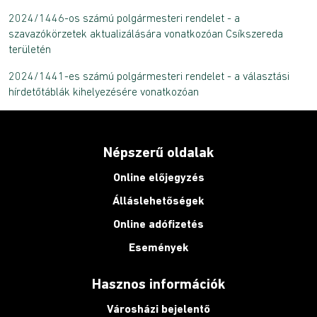
2024/1446-os számú polgármesteri rendelet - a
szavazókörzetek aktualizálására vonatkozóan Csíkszereda
területén
2024/1441-es számú polgármesteri rendelet - a választási
hírdetőtáblák kihelyezésére vonatkozóan
Népszerű oldalak
Online előjegyzés
Álláslehetőségek
Online adófizetés
Események
Hasznos információk
Városházi bejelentő