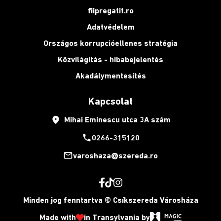
fiipregatit.ro
Adatvédelem
Országos korrupcióellenes stratégia
Közvilágítás - hibabejelentés
Akadálymentesítés
Kapcsolat
place
Mihai Eminescu utca 3A szám
phone
0266-315120
mail_outline
varoshaza@szereda.ro
Minden jog fenntartva © Csíkszereda Városháza
Made with
in Transylvania by