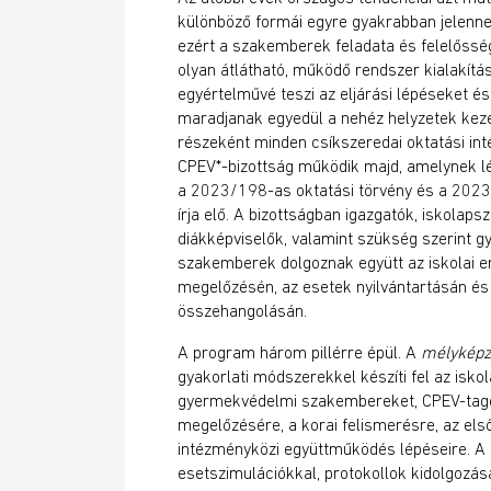
különböző formái egyre gyakrabban jelenn
ezért a szakemberek feladata és felelősség
olyan átlátható, működő rendszer kialakítás
egyértelművé teszi az eljárási lépéseket és 
maradjanak egyedül a nehéz helyzetek kez
részeként minden csíkszeredai oktatási int
CPEV*-bizottság működik majd, amelynek lé
a 2023/198-as oktatási törvény és a 2023/
írja elő. A bizottságban igazgatók, iskolap
diákképviselők, valamint szükség szerint 
szakemberek dolgoznak együtt az iskolai er
megelőzésén, az esetek nyilvántartásán és 
összehangolásán.
A program három pillérre épül. A
mélyképz
gyakorlati módszerekkel készíti fel az isk
gyermekvédelmi szakembereket, CPEV-tago
megelőzésére, a korai felismerésre, az el
intézményközi együttműködés lépéseire. A 
esetszimulációkkal, protokollok kidolgozás