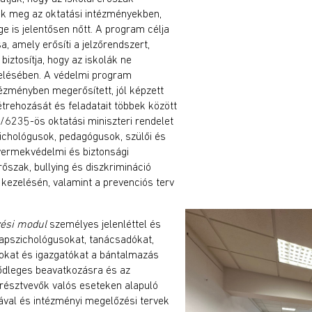
ek meg az oktatási intézményekben,
e is jelentősen nőtt. A program célja
a, amely erősíti a jelzőrendszert,
biztosítja, hogy az iskolák ne
elésében. A védelmi program
ézményben megerősített, jól képzett
trehozását és feladatait többek között
6235-ös oktatási miniszteri rendelet
szichológusok, pedagógusok, szülői és
gyermekvédelmi és biztonsági
őszak, bullying és diszkrimináció
kezelésén, valamint a prevenciós terv
ési modul
személyes jelenléttel és
olapszichológusokat, tanácsadókat,
kat és igazgatókat a bántalmazás
sődleges beavatkozásra és az
résztvevők valós eseteken alapuló
ával és intézményi megelőzési tervek