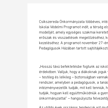
Csíkszereda Önkormányzata többéves, int
Iskolai Védelmi Programot indít, a térség 
modelljét, amely egységes szakmai keretet 
erőszak és visszaélések megelőzéséhez, k
kezeléséhez. A programot november 27-én
Pedagógusok Házában tartott sajtótájékozt
„Hosszú távú befektetésbe fogtunk az isko
érdekében. Valljuk, hogy a diákoknak joguk 
– testileg és lelkileg – biztonságban vannak.
rendszer, amelyben a pedagógusok, a taná
intézményvezetők tudják, mit kell tenniük, 
tudják, hogyan kell együttműködniük a gy
önkormányzattal” – hangsúlyozta felvezető
Az utóbbi évek országos tendenciái azt muta