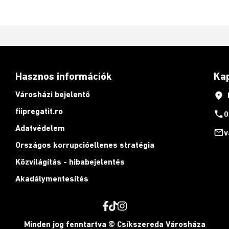
Hasznos információk
Ka
Városházi bejelentő
place
fiipregatit.ro
phone
0
Adatvédelem
mail_outline
v
Országos korrupcióellenes stratégia
Közvilágítás - hibabejelentés
Akadálymentesítés
Minden jog fenntartva © Csíkszereda Városháza