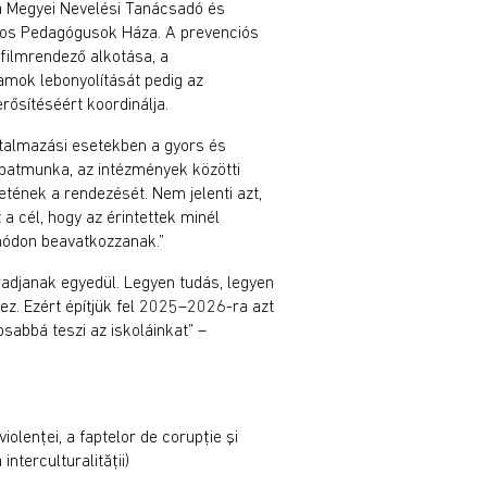
a Megyei Nevelési Tanácsadó és
nos Pedagógusok Háza. A prevenciós
 filmrendező alkotása, a
ramok lebonyolítását pedig az
ősítéséért koordinálja.
ntalmazási esetekben a gyors és
apatmunka, az intézmények közötti
tének a rendezését. Nem jelenti azt,
a cél, hogy az érintettek minél
ódon beavatkozzanak.”
adjanak egyedül. Legyen tudás, legyen
ez. Ezért építjük fel 2025–2026-ra azt
sabbá teszi az iskoláinkat” –
olenţei, a faptelor de corupţie şi
interculturalităţii)