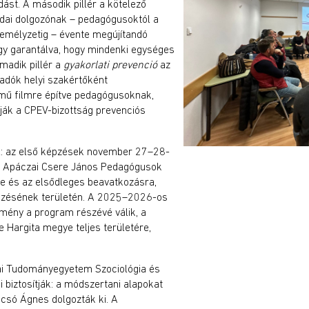
udást. A második pillér a kötelező
odai dolgozónak – pedagógusoktól a
zemélyzetig – évente megújítandó
így garantálva, hogy mindenki egységes
madik pillér a
gyakorlati prevenció
az
adók helyi szakértőként
mű filmre építve pedagógusoknak,
ják a CPEV-bizottság prevenciós
dul: az első képzések november 27–28-
z Apáczai Csere János Pedagógusok
e és az elsődleges beavatkozásra,
őzésének területén. A 2025–2026-os
zmény a program részévé válik, a
e Hargita megye teljes területére,
ai Tudományegyetem Szociológia és
 biztosítják: a módszertani alapokat
Kacsó Ágnes dolgozták ki. A