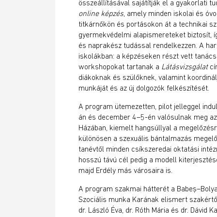
összeállításával sajátítják el a gyakorlati t
online képzés
, amely minden iskolai és óv
titkárnőkön és portásokon át a technikai s
gyermekvédelmi alapismereteket biztosít, 
és naprakész tudással rendelkezzen. A har
iskolákban: a képzéseken részt vett tanács
workshopokat tartanak a
Látásvizsgálat
cí
diákoknak és szülőknek, valamint koordinál
munkáját és az új dolgozók felkészítését.
A program ütemezetten, pilot jelleggel in
án és december 4–5-én valósulnak meg a
Házában, kiemelt hangsúllyal a megelőzésr
különösen a szexuális bántalmazás megel
tanévtől minden csíkszeredai oktatási inté
hosszú távú cél pedig a modell kiterjesztés
majd Erdély más városaira is.
A program szakmai hátterét a Babeș–Boly
Szociális munka Karának elismert szakértői
dr. László Éva, dr. Róth Mária és dr. Dávid 