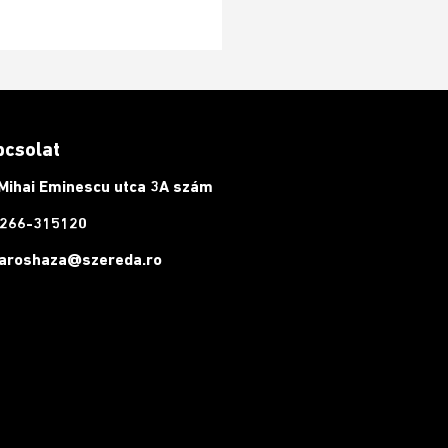
pcsolat
Mihai Eminescu utca 3A szám
266-315120
aroshaza@szereda.ro