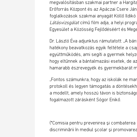
megvalósításban szakmai partner a Hargit
Erőforrás Központ és az Apáczai Csere Já
foglalkozások szakmai anyagát Köllő Ildikó
Látásvizsgálat
című film adja, a helyi prog
Egyesület a Közösség Fejlődéséért és Meger
Dr. László Éva adjunktus rámutatott: „A bá
hatékony beavatkozás egyik feltétele a cs
együttműködés, ami segíti a gyermek helyze
hogy eltűnnek a bántalmazási esetek, de az 
hamarabb észrevegyék és gyermekbarát m
„Fontos számunkra, hogy az iskolák ne mar
protokoll és legyen támogatás a döntésekh
a modellt, amely hosszú távon is biztonságo
fogalmazott zárásként Sógor Enikő.
(*Comisia pentru prevenirea şi combaterea vi
discriminării în mediul şcolar şi promovarea 