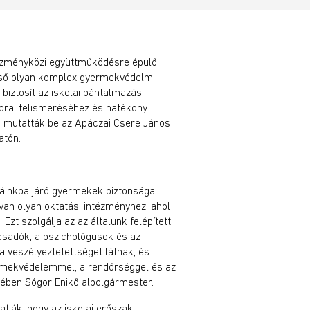
ézményközi együttműködésre épülő
első olyan komplex gyermekvédelmi
biztosít az iskolai bántalmazás,
orai felismeréséhez és hatékony
 mutatták be az Apáczai Csere János
atón.
láinkba járó gyermekek biztonsága
van olyan oktatási intézményhez, ahol
 Ezt szolgálja az az általunk felépített
csadók, a pszichológusok és az
ha veszélyeztetettséget látnak, és
ermekvédelemmel, a rendőrséggel és az
jében Sógor Enikő alpolgármester.
tják, hogy az iskolai erőszak