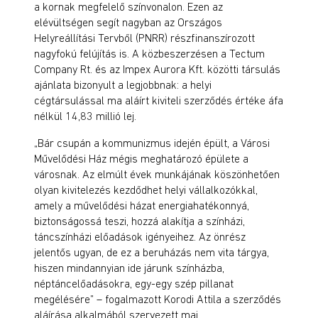
a kornak megfelelő színvonalon. Ezen az
elévültségen segít nagyban az Országos
Helyreállítási Tervből (PNRR) részfinanszírozott
nagyfokú felújítás is. A közbeszerzésen a Tectum
Company Rt. és az Impex Aurora Kft. közötti társulás
ajánlata bizonyult a legjobbnak: a helyi
cégtársulással ma aláírt kiviteli szerződés értéke áfa
nélkül 14,83 millió lej.
„Bár csupán a kommunizmus idején épült, a Városi
Művelődési Ház mégis meghatározó épülete a
városnak. Az elmúlt évek munkájának köszönhetően
olyan kivitelezés kezdődhet helyi vállalkozókkal,
amely a művelődési házat energiahatékonnyá,
biztonságossá teszi, hozzá alakítja a színházi,
táncszínházi előadások igényeihez. Az önrész
jelentős ugyan, de ez a beruházás nem vita tárgya,
hiszen mindannyian ide járunk színházba,
néptáncelőadásokra, egy-egy szép pillanat
megélésére” – fogalmazott Korodi Attila a szerződés
aláírása alkalmából szervezett mai