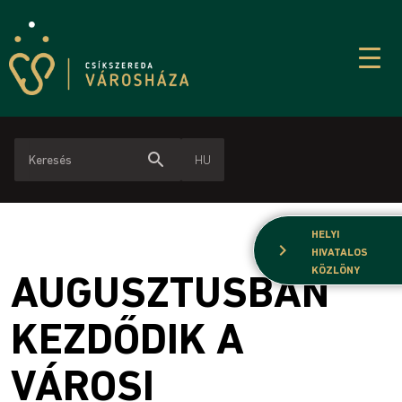
search
HU
HELYI
chevron_right
HIVATALOS
KÖZLÖNY
AUGUSZTUSBAN
KEZDŐDIK A
VÁROSI