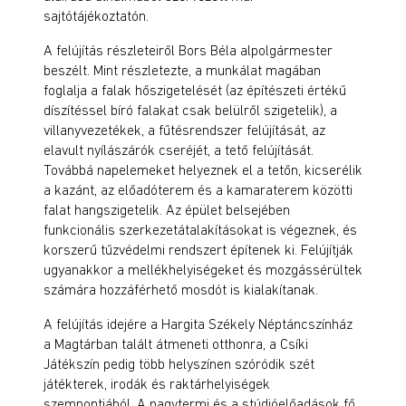
sajtótájékoztatón.
A felújítás részleteiről Bors Béla alpolgármester
beszélt. Mint részletezte, a munkálat magában
foglalja a falak hőszigetelését (az építészeti értékű
díszítéssel bíró falakat csak belülről szigetelik), a
villanyvezetékek, a fűtésrendszer felújítását, az
elavult nyílászárók cseréjét, a tető felújítását.
Továbbá napelemeket helyeznek el a tetőn, kicserélik
a kazánt, az előadóterem és a kamaraterem közötti
falat hangszigetelik. Az épület belsejében
funkcionális szerkezetátalakításokat is végeznek, és
korszerű tűzvédelmi rendszert építenek ki. Felújítják
ugyanakkor a mellékhelyiségeket és mozgássérültek
számára hozzáférhető mosdót is kialakítanak.
A felújítás idejére a Hargita Székely Néptáncszínház
a Magtárban talált átmeneti otthonra, a Csíki
Játékszín pedig több helyszínen szóródik szét
játékterek, irodák és raktárhelyiségek
szempontjából. A nagytermi és a stúdióelőadások fő