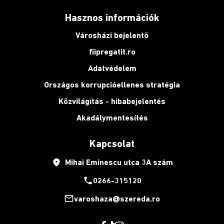
Hasznos információk
Városházi bejelentő
fiipregatit.ro
Adatvédelem
Országos korrupcióellenes stratégia
Közvilágítás - hibabejelentés
Akadálymentesítés
Kapcsolat
place
Mihai Eminescu utca 3A szám
phone
0266-315120
mail_outline
varoshaza@szereda.ro