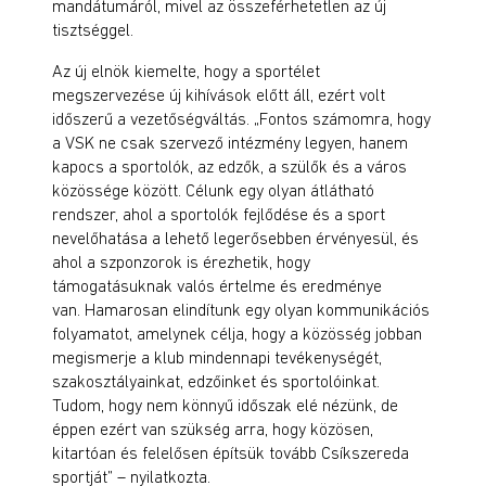
mandátumáról, mivel az összeférhetetlen az új
tisztséggel.
Az új elnök kiemelte, hogy a sportélet
megszervezése új kihívások előtt áll, ezért volt
időszerű a vezetőségváltás. „Fontos számomra, hogy
a VSK ne csak szervező intézmény legyen, hanem
kapocs a sportolók, az edzők, a szülők és a város
közössége között. Célunk egy olyan átlátható
rendszer, ahol a sportolók fejlődése és a sport
nevelőhatása a lehető legerősebben érvényesül, és
ahol a szponzorok is érezhetik, hogy
támogatásuknak valós értelme és eredménye
van.
Hamarosan elindítunk egy olyan kommunikációs
folyamatot, amelynek célja, hogy a közösség jobban
megismerje a klub mindennapi tevékenységét,
szakosztályainkat, edzőinket és sportolóinkat.
Tudom, hogy nem könnyű időszak elé nézünk, de
éppen ezért van szükség arra, hogy közösen,
kitartóan és felelősen építsük tovább Csíkszereda
sportját” – nyilatkozta.