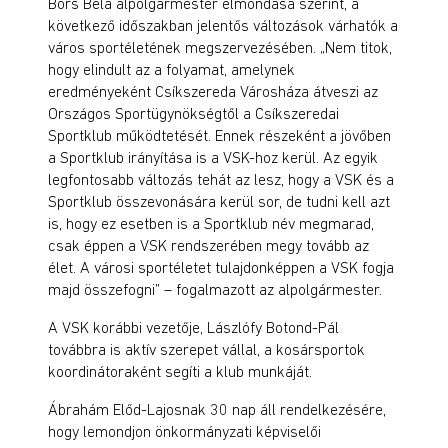
Bors Béla alpolgármester elmondása szerint
,
a
következő időszakban jelentős változások várhatók a
város sportéletének megszervezésében. „Nem titok,
hogy elindult az a folyamat, amelynek
eredményeként Csíkszereda Városháza átveszi az
Országos Sportügynökségtől a Csíkszeredai
Sportklub működtetését. Ennek részeként a jövőben
a Sportklub irányítása is a VSK-hoz kerül. Az egyik
legfontosabb változás tehát az lesz, hogy a VSK és a
Sportklub összevonására kerül sor,
de tudni kell azt
is, hogy ez esetben is a Sportklub név megmarad,
csak éppen a VSK rendszerében megy tovább az
élet. A
városi sportéletet tulajdonképpen a VSK fogja
majd összefogni” – fogalmazott az alpolgármester.
A VSK korábbi vezetője,
Lászlófy
Botond-Pál
továbbra is aktív szerepet vállal, a kosársportok
koordinátoraként segíti a klub munkáját.
Ábrahám Előd-Lajosnak 30 nap áll rendelkezésére,
hogy lemondjon önkormányzati képviselői