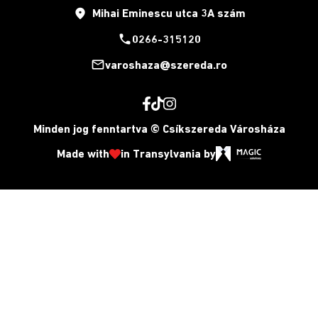
place
Mihai Eminescu utca 3A szám
phone
0266-315120
mail_outline
varoshaza@szereda.ro
Minden jog fenntartva © Csíkszereda Városháza
Made with
in Transylvania by