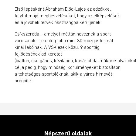
Első lépésként Ábrahám Előd-Lajos az edzőkkel
folytat majd megbeszéléseket, hogy az elképzelések
és a jövőbeli tervek összhangba kerüljenek.
Csíkszereda – amelyet méltán neveznek a sport
városának – jelenleg több mint 80 mozgásformát
kínál lakóinak. A VSK ezek közül 9 sportág
fejlődésének ad keretet
(
b
iatlon,
c
selgáncs,
k
ézilabda,
k
osárlabda,
m
űkorcsolya,
ö
köl
célja pedig, hogy minőségi körülményeket biztosítson
a tehetséges sportolóknak, akik a város hírnevét
öregbítik.
Népszerű oldalak