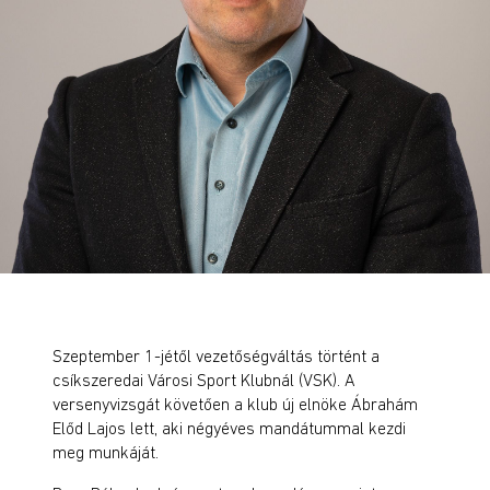
Szeptember 1-jétől vezetőségváltás történt a
csíkszeredai Városi Sport
K
lubnál (VSK). A
versenyvizsgát követően a klub új elnöke Ábrahám
Előd Lajos lett, aki négyéves mandátummal kezdi
meg munkáját.