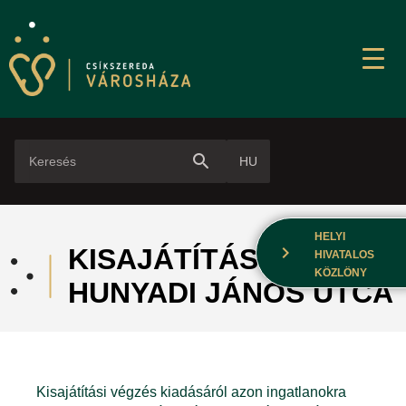
search
HU
HELYI
chevron_right
KISAJÁTÍTÁS -
HIVATALOS
KÖZLÖNY
HUNYADI JÁNOS UTCA
Kisajátítási végzés kiadásáról azon ingatlanokra