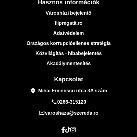
Hasznos információk
Városházi bejelentő
fiipregatit.ro
Adatvédelem
Országos korrupcióellenes stratégia
Közvilágítás - hibabejelentés
Akadálymentesítés
Kapcsolat
place
Mihai Eminescu utca 3A szám
phone
0266-315120
mail_outline
varoshaza@szereda.ro