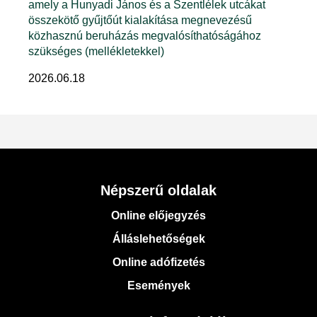
amely a Hunyadi János és a Szentlélek utcákat
összekötő gyűjtőút kialakítása megnevezésű
közhasznú beruházás megvalósíthatóságához
szükséges (mellékletekkel)
2026.06.18
Népszerű oldalak
Online előjegyzés
Álláslehetőségek
Online adófizetés
Események