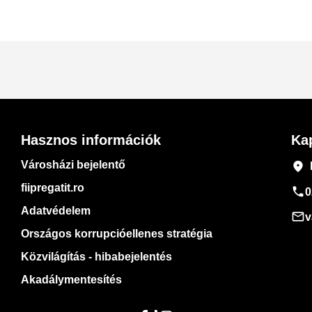
Hasznos információk
Ka
Városházi bejelentő
place
fiipregatit.ro
phone
0
Adatvédelem
mail_outline
v
Országos korrupcióellenes stratégia
Közvilágítás - hibabejelentés
Akadálymentesítés