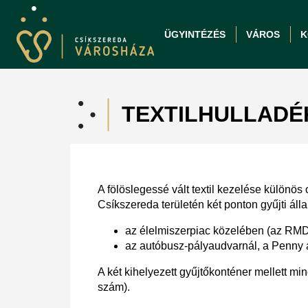
ÜGYINTÉZÉS
VÁROS
K
TEXTILHULLADÉ
A fölöslegessé vált textil kezelése különös
Csíkszereda területén két ponton gyűjti álla
az élelmiszerpiac közelében (az RM
az autóbusz-pályaudvarnál, a Penny 
A két kihelyezett gyűjtőkonténer mellett mi
szám).