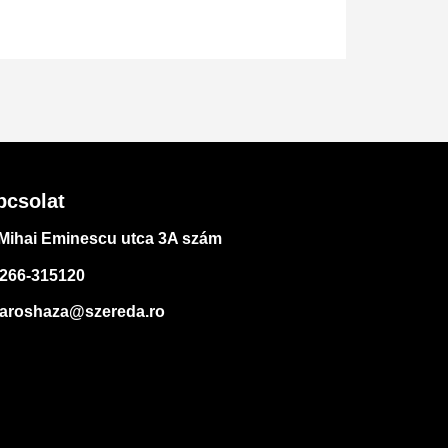
pcsolat
Mihai Eminescu utca 3A szám
266-315120
aroshaza@szereda.ro