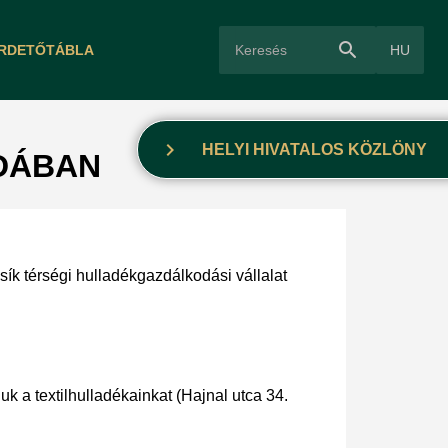
search
HU
IRDETŐTÁBLA
chevron_right
HELYI HIVATALOS KÖZLÖNY
DÁBAN
sík térségi hulladékgazdálkodási vállalat
uk a textilhulladékainkat (Hajnal utca 34.