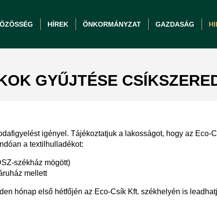
ÖZÖSSÉG
HÍREK
ÖNKORMÁNYZAT
GAZDASÁG
H
KOK GYŰJTÉSE CSÍKSZERE
 odafigyelést igényel. Tájékoztatjuk a lakosságot, hogy az Eco-C
ndóan a textilhulladékot:
DSZ-székház mögött)
áruház mellett
nden hónap első hétfőjén az Eco-Csík Kft. székhelyén is leadhatj