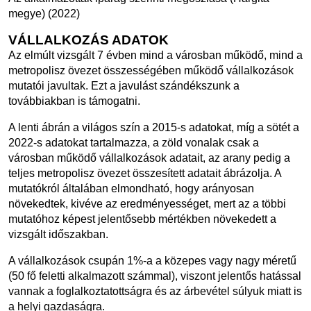
megye) (2022)
VÁLLALKOZÁS ADATOK
Az elmúlt vizsgált 7 évben mind a városban működő, mind a
metropolisz övezet összességében működő vállalkozások
mutatói javultak. Ezt a javulást szándékszunk a
továbbiakban is támogatni.
A lenti ábrán a világos szín a 2015-s adatokat, míg a sötét a
2022-s adatokat tartalmazza, a zöld vonalak csak a
városban működő vállalkozások adatait, az arany pedig a
teljes metropolisz övezet összesített adatait ábrázolja. A
mutatókról általában elmondható, hogy arányosan
növekedtek, kivéve az eredményességet, mert az a többi
mutatóhoz képest jelentősebb mértékben növekedett a
vizsgált időszakban.
A vállalkozások csupán 1%-a a közepes vagy nagy méretű
(50 fő feletti alkalmazott számmal), viszont jelentős hatással
vannak a foglalkoztatottságra és az árbevétel súlyuk miatt is
a helyi gazdaságra.