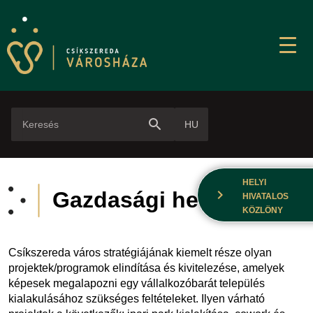
search
HU
HELYI
chevron_right
Gazdasági helyzetkép
HIVATALOS
KÖZLÖNY
Csíkszereda város stratégiájának kiemelt része olyan
projektek/programok elindítása és kivitelezése, amelyek
képesek megalapozni egy vállalkozóbarát település
kialakulásához szükséges feltételeket. Ilyen várható