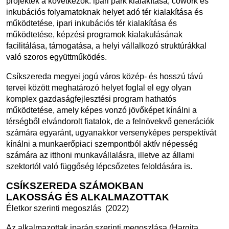
projektek a következők: ipari park kialakítása, cowork és
inkubációs folyamatoknak helyet adó tér kialakítása és
működtetése, ipari inkubációs tér kialakítása és
működtetése, képzési programok kialakulásának
facilitálása, támogatása, a helyi vállalkozó struktúrákkal
való szoros együttműködés.
Csíkszereda megyei jogú város közép- és hosszú távú
tervei között meghatározó helyet foglal el egy olyan
komplex gazdaságfejlesztési program hathatós
működtetése, amely képes vonzó jövőképet kínálni a
térségből elvándorolt fiatalok, de a felnövekvő generációk
számára egyaránt, ugyanakkor versenyképes perspektívát
kínálni a munkaerőpiaci szempontból aktív népesség
számára az itthoni munkavállalásra, illetve az állami
szektortól való függőség lépcsőzetes feloldására is.
CSÍKSZEREDA SZÁMOKBAN
LAKOSSÁG ÉS ALKALMAZOTTAK
Életkor szerinti megoszlás (2022)
Az alkalmazottak iparág szerinti megoszlása (Hargita