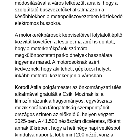
módosításával a város felkészült arra is, hogy a
szolgáltató buszvezetőket alkalmazzon a
későbbiekben a metropoliszövezetben közlekedő
elektromos buszokra.
A motorkerékpárosok képviselőivel folytatott építő
közvitát követően a testület ma arról is döntött,
hogy a motorkerékpárok számára
megkülönböztetett parkolóhelyek használata
ingyenes marad. A motorosoknak azért
kedveznek, hogy aki teheti, gépkocsi helyett
inkább motorral közlekedjen a városban.
Korodi Attila polgármester az önkormányzati ülés
alkalmával gratulált a Csíki Mozinak is: a
filmszínházunk a hagyományos, egyvásznas
mozik sorában látogatottság szempontjából
országos szinten az előkelő 6. helyen végzett
2025-ben. A 41.500 nézőszám dicséretes, főként
annak tükrében, hogy a heti négy napi vetítésből
kiindulva naponta több mint 200 nézőt vonz a