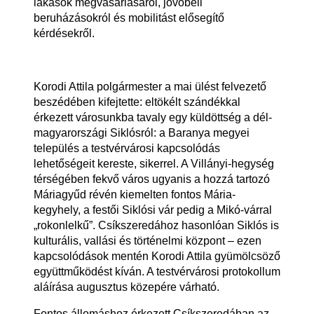
lakások megvásárlásáról, jövőbeli
beruházásokról és mobilitást elősegítő
kérdésekről.
Korodi Attila polgármester a mai ülést felvezető
beszédében kifejtette: eltökélt szándékkal
érkezett városunkba tavaly egy küldöttség a dél-
magyarországi Siklósról: a Baranya megyei
település a testvérvárosi kapcsolódás
lehetőségeit kereste, sikerrel. A Villányi-hegység
térségében fekvő város ugyanis a hozzá tartozó
Máriagyűd révén kiemelten fontos Mária-
kegyhely, a festői Siklósi vár pedig a Mikó-várral
„rokonlelkű”. Csíkszeredához hasonlóan Siklós is
kulturális, vallási és történelmi központ – ezen
kapcsolódások mentén Korodi Attila gyümölcsöző
együttműködést kíván. A testvérvárosi protokollum
aláírása augusztus közepére várható.
Fontos állomáshoz érkezett Csíkszeredában az