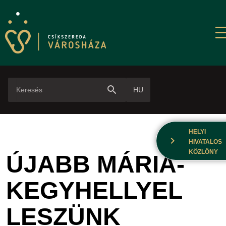
search
HU
HELYI
chevron_right
HIVATALOS
KÖZLÖNY
ÚJABB MÁRIA-
KEGYHELLYEL
LESZÜNK