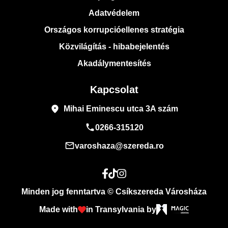
Adatvédelem
Országos korrupcióellenes stratégia
Közvilágítás - hibabejelentés
Akadálymentesítés
Kapcsolat
place
Mihai Eminescu utca 3A szám
phone
0266-315120
mail_outline
varoshaza@szereda.ro
Minden jog fenntartva © Csíkszereda Városháza
Made with
in Transylvania by