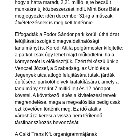
hogy a hátra maradt, 2,21 millió lejre becsült
munkákra új közbeszerzést indít. Mint Bors Béla
megjegyezte: idén december 31-ig a műszaki
átvételezésnek is meg kell történnie.
Elfogadták a Fodor Sándor park körüli úthálózat
felújítását szolgáló megvalósíthatósági
tanulmányt is. Korodi Attila polgármester kifejtette:
a parkot csak úgy lehet majd működtetni, ha a
környezetét is előkészítjük. Ezért felkészülünk a
Venczel József, a Szabadság, az Unió és a
Jegenyék utca átfogó felújítására (utak, járdák
építésére, parkolóhelyek kialakítására), amely a
tanulmány szerint 7 millió lejt és 12 hónapot
követel. A következő lépés a kivitelezési tervek
megrendelése, maga a megvalósítás pedig csak
ezt követően történik meg. Ez idő alatt a
városháza keresi a vissza nem térítendő
társfinanszírozás bevonzását.
A Csíki Trans Kft. organigrammájának