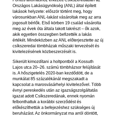
Országos Lakásügynökség (ANL) által épített
lakások helyzete: először történt meg, hogy
városunkban ANL-lakást vásároltak meg az arra
jogosult bérlők. Első körben 19 család vásárolta
meg az évek óta általa lakott lakrészt – ők azok,
akik egyetlen összegben befizették a lakás
értékét. Mindeközben az ANL előterjesztette az új
csíkszeredai tömbházak műszaki tervezését és
kivitelezésének közbeszerzését is.
Sikerült kimozdítani a holtpontból a Kossuth
Lajos utca 20–26. számú tömbházsor felújítását
is. A hőszigetelés 2020-ban kezdődött, de a
munkálat 85 százalékánál megszakadt a
kapcsolat a marosvásárhelyi kivitelezővel. Több
évnyi pereskedés után az igazságszolgáltatás
igazat adott Csíkszeredának, ennek nyomán
felbonthattuk a korábbi szerződést és
előkészíthettük a befejezéshez szükséges új
beruházást. Az önkormányzat ma arról döntött,