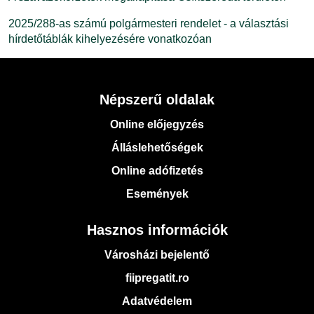
2025/288-as számú polgármesteri rendelet - a választási
hírdetőtáblák kihelyezésére vonatkozóan
Népszerű oldalak
Online előjegyzés
Álláslehetőségek
Online adófizetés
Események
Hasznos információk
Városházi bejelentő
fiipregatit.ro
Adatvédelem